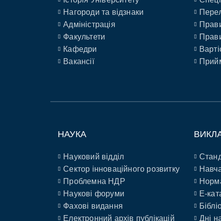
Нагороди та відзнаки
Перел
Адміністрація
Прави
Факультети
Прави
Кафедри
Варті
Вакансії
Прийм
НАУКА
ВИКЛ
Науковий відділ
Станд
Сектор інноваційного розвитку
Навча
Проблемна НДР
Норм
Наукові форуми
E-кат
Фахові видання
Біблі
Електронний архів публікацій
Дні н