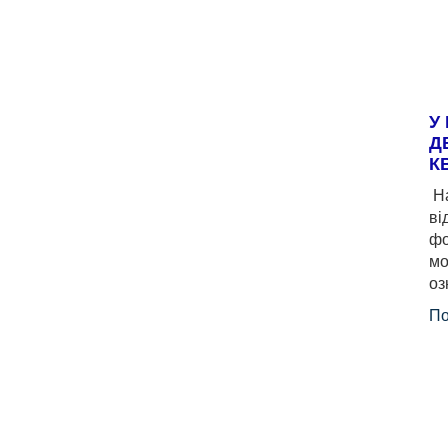
У
Д
К
На
ві
фо
мо
оз
По