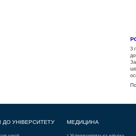
Р
3 
до
За
шв
ос
По
П ДО УНІВЕРСИТЕТУ
МЕДИЦИНА
альності
Університетська клініка