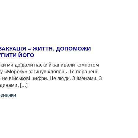
ВАКУАЦІЯ = ЖИТТЯ. ДОПОМОЖИ
УПИТИ ЙОГО
ки ми доїдали паски й запивали компотом
у «Мороку» загинув хлопець. І є поранені.
 не військові цифри. Це люди. З іменами. З
динами, […]
значки