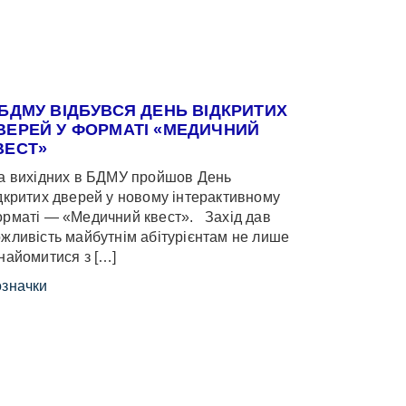
 БДМУ ВІДБУВСЯ ДЕНЬ ВІДКРИТИХ
ВЕРЕЙ У ФОРМАТІ «МЕДИЧНИЙ
ВЕСТ»
 вихідних в БДМУ пройшов День
дкритих дверей у новому інтерактивному
рматі — «Медичний квест». Захід дав
жливість майбутнім абітурієнтам не лише
найомитися з […]
значки