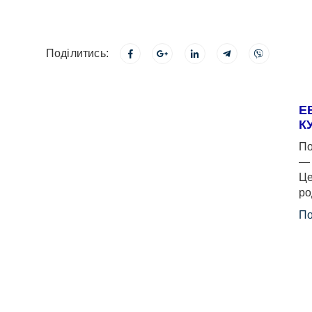
Поділитись:
Е
К
По
— 
Це
ро
По