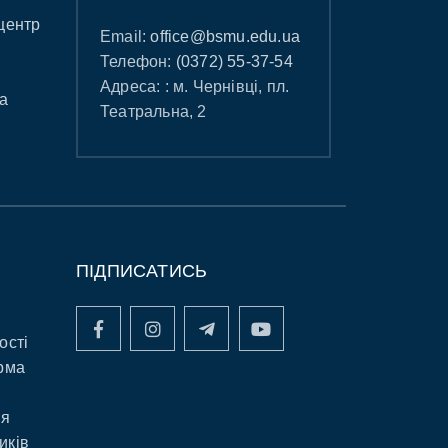
центр
Email:
office@bsmu.edu.ua
Телефон:
(0372) 55-37-54
Адреса: : м. Чернівці, пл.
а
Театральна, 2
ПІДПИСАТИСЬ
ості
рма
ня
иків