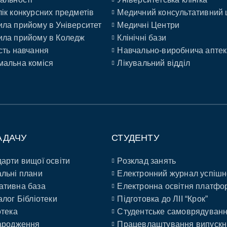
ік конкурсних предметів
Медичний консультативний 
ла прийому в Університет
Медичні Центри
ла прийому в Коледж
Клінічні бази
сть навчання
Навчально-виробнича аптек
альна коміся
Лікувальний відділ
АДАЧУ
СТУДЕНТУ
арти вищої освіти
Розклад занять
льні плани
Електронний журнал успішн
ативна база
Електронна освітня платфо
алог Бібліотеки
Підготовка до ЛІІ “Крок”
отека
Студентське самоврядуван
ародження
Працевлаштування випускн