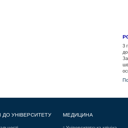
Р
3 
до
За
шв
ос
По
П ДО УНІВЕРСИТЕТУ
МЕДИЦИНА
альності
Університетська клініка