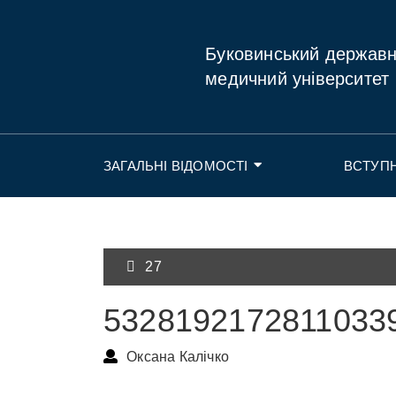
Буковинський держав
медичний університет
ЗАГАЛЬНІ ВІДОМОСТІ
ВСТУП
27
5328192172811033
Оксана Калічко