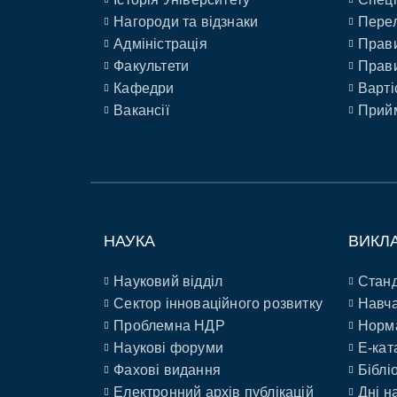
Нагороди та відзнаки
Перел
Адміністрація
Прави
Факультети
Прави
Кафедри
Варті
Вакансії
Прийм
НАУКА
ВИКЛ
Науковий відділ
Станд
Сектор інноваційного розвитку
Навча
Проблемна НДР
Норм
Наукові форуми
E-кат
Фахові видання
Біблі
Електронний архів публікацій
Дні н