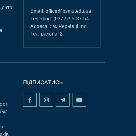
центр
Email:
office@bsmu.edu.ua
Телефон:
(0372) 55-37-54
Адреса: : м. Чернівці, пл.
а
Театральна, 2
ПІДПИСАТИСЬ
ості
рма
ня
иків