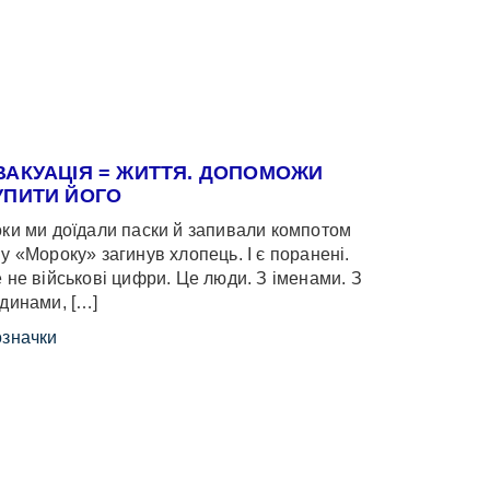
ВАКУАЦІЯ = ЖИТТЯ. ДОПОМОЖИ
УПИТИ ЙОГО
ки ми доїдали паски й запивали компотом
у «Мороку» загинув хлопець. І є поранені.
 не військові цифри. Це люди. З іменами. З
динами, […]
значки