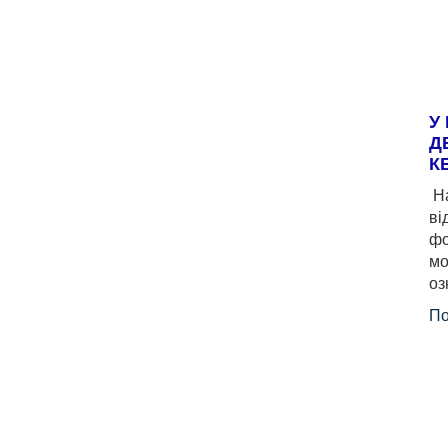
У
Д
К
На
ві
фо
мо
оз
По