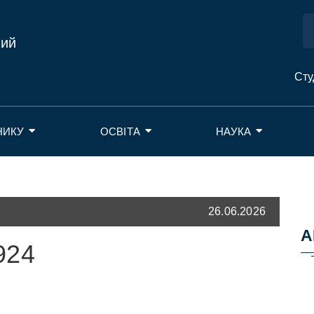
ний
Сту
НИКУ
ОСВІТА
НАУКА
26.06.2026
А
924