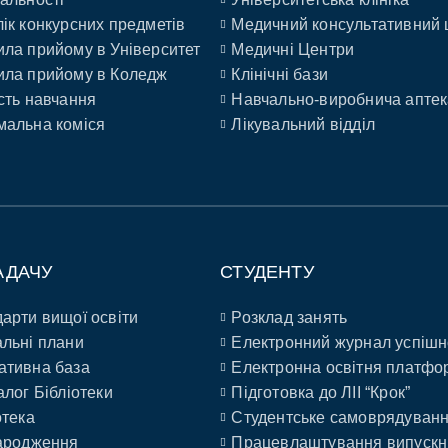
ік конкурсних предметів
Медичний консультативний 
ла прийому в Університет
Медичні Центри
ла прийому в Коледж
Клінічні бази
сть навчання
Навчально-виробнича аптек
альна коміся
Лікувальний відділ
АДАЧУ
СТУДЕНТУ
арти вищої освіти
Розклад занять
льні плани
Електронний журнал успішн
ативна база
Електронна освітня платфо
алог Бібліотеки
Підготовка до ЛІІ “Крок”
отека
Студентське самоврядуван
ародження
Працевлаштування випускн