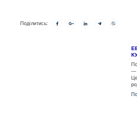
Поділитись:
Е
К
По
— 
Це
ро
По