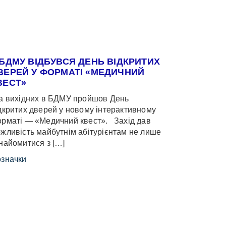
 БДМУ ВІДБУВСЯ ДЕНЬ ВІДКРИТИХ
ВЕРЕЙ У ФОРМАТІ «МЕДИЧНИЙ
ВЕСТ»
 вихідних в БДМУ пройшов День
дкритих дверей у новому інтерактивному
рматі — «Медичний квест». Захід дав
жливість майбутнім абітурієнтам не лише
найомитися з […]
значки