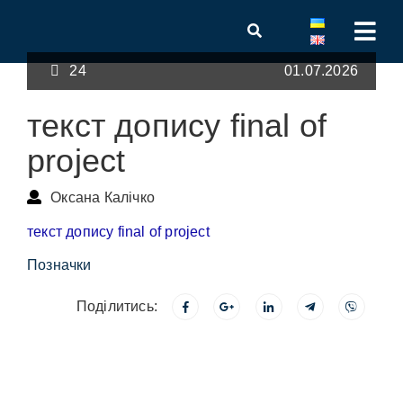
24
01.07.2026
текст допису final of
project
Оксана Калічко
текст допису final of project
Позначки
Поділитись: