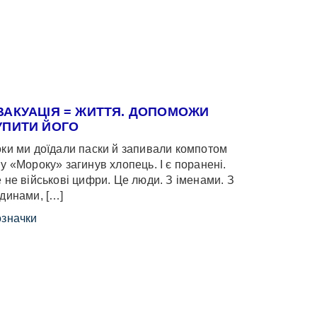
ВАКУАЦІЯ = ЖИТТЯ. ДОПОМОЖИ
УПИТИ ЙОГО
ки ми доїдали паски й запивали компотом
у «Мороку» загинув хлопець. І є поранені.
 не військові цифри. Це люди. З іменами. З
динами, […]
значки