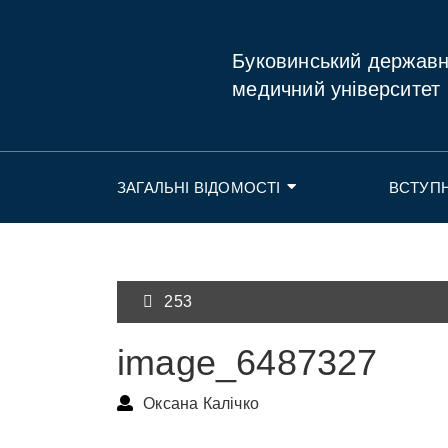
Буковинський держав
медичний університет
ЗАГАЛЬНІ ВІДОМОСТІ
ВСТУП
253
image_6487327
Оксана Калічко