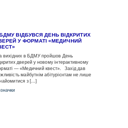
 БДМУ ВІДБУВСЯ ДЕНЬ ВІДКРИТИХ
ВЕРЕЙ У ФОРМАТІ «МЕДИЧНИЙ
ВЕСТ»
 вихідних в БДМУ пройшов День
дкритих дверей у новому інтерактивному
рматі — «Медичний квест». Захід дав
жливість майбутнім абітурієнтам не лише
найомитися з […]
значки