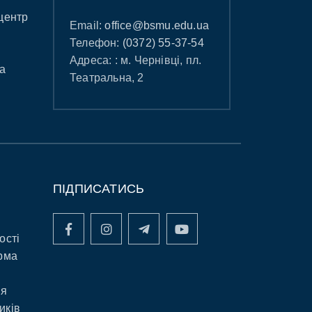
центр
Email:
office@bsmu.edu.ua
Телефон:
(0372) 55-37-54
Адреса: : м. Чернівці, пл.
а
Театральна, 2
ПІДПИСАТИСЬ
ості
рма
ня
иків