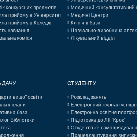
ік конкурсних предметів
Медичний консультативний 
ла прийому в Університет
Медичні Центри
ла прийому в Коледж
Клінічні бази
сть навчання
Навчально-виробнича аптек
альна коміся
Лікувальний відділ
АДАЧУ
СТУДЕНТУ
арти вищої освіти
Розклад занять
льні плани
Електронний журнал успішн
ативна база
Електронна освітня платфо
алог Бібліотеки
Підготовка до ЛІІ “Крок”
отека
Студентське самоврядуван
ародження
Працевлаштування випускн