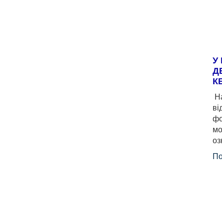
У
Д
К
На
ві
фо
мо
оз
По