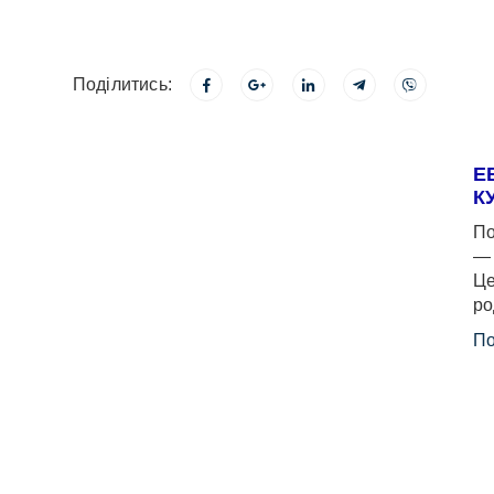
Поділитись:
Е
К
По
— 
Це
ро
По