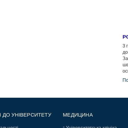
Р
3 
до
За
шв
ос
По
П ДО УНІВЕРСИТЕТУ
МЕДИЦИНА
альності
Університетська клініка