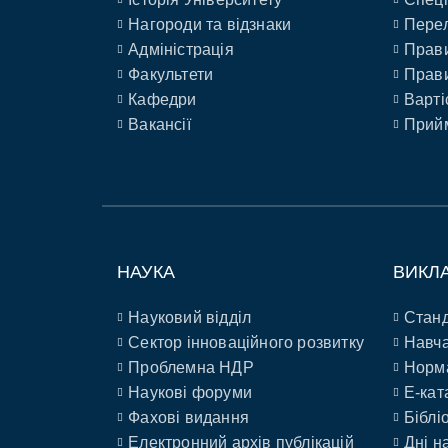
Нагороди та відзнаки
Перел
Адміністрація
Прави
Факультети
Прави
Кафедри
Варті
Вакансії
Прийм
НАУКА
ВИКЛ
Науковий відділ
Станд
Сектор інноваційного розвитку
Навча
Проблемна НДР
Норм
Наукові форуми
E-кат
Фахові видання
Біблі
Електронний архів публікацій
Дні н