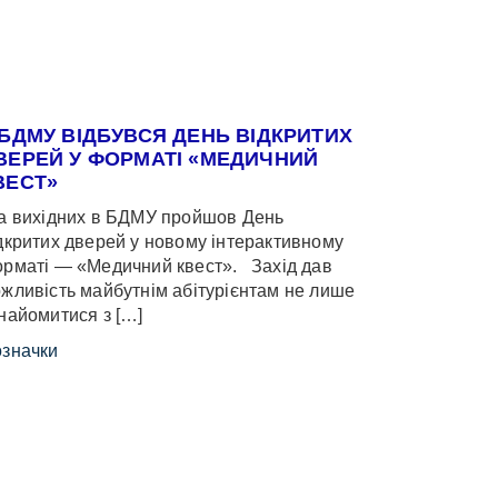
 БДМУ ВІДБУВСЯ ДЕНЬ ВІДКРИТИХ
ВЕРЕЙ У ФОРМАТІ «МЕДИЧНИЙ
ВЕСТ»
 вихідних в БДМУ пройшов День
дкритих дверей у новому інтерактивному
рматі — «Медичний квест». Захід дав
жливість майбутнім абітурієнтам не лише
найомитися з […]
значки