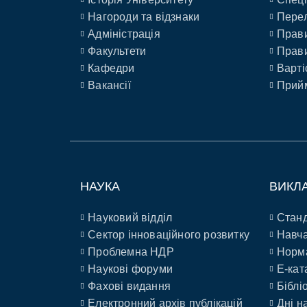
Нагороди та відзнаки
Перел
Адміністрація
Прави
Факультети
Прави
Кафедри
Варті
Вакансії
Прийм
НАУКА
ВИКЛ
Науковий відділ
Станд
Сектор інноваційного розвитку
Навча
Проблемна НДР
Норм
Наукові форуми
E-кат
Фахові видання
Біблі
Електронний архів публікацій
Дні н