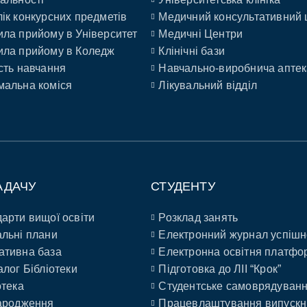
ік конкурсних предметів
Медичний консультативний 
ла прийому в Університет
Медичні Центри
ла прийому в Коледж
Клінічні бази
сть навчання
Навчально-виробнича аптек
альна коміся
Лікувальний відділ
АДАЧУ
СТУДЕНТУ
арти вищої освіти
Розклад занять
льні плани
Електронний журнал успішн
ативна база
Електронна освітня платфо
алог Бібліотеки
Підготовка до ЛІІ “Крок”
отека
Студентське самоврядуван
ародження
Працевлаштування випускн