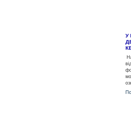
У
Д
К
На
ві
фо
мо
оз
По