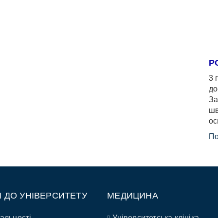
Р
3 
до
За
шв
ос
По
П ДО УНІВЕРСИТЕТУ
МЕДИЦИНА
альності
Університетська клініка