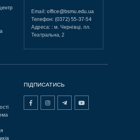
центр
Email:
office@bsmu.edu.ua
Телефон:
(0372) 55-37-54
Адреса: : м. Чернівці, пл.
а
Театральна, 2
ПІДПИСАТИСЬ
ості
рма
ня
иків