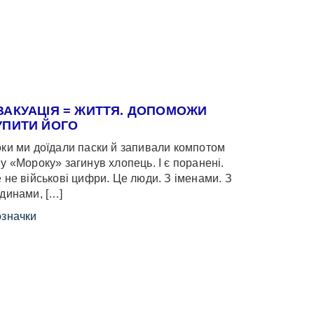
ВАКУАЦІЯ = ЖИТТЯ. ДОПОМОЖИ
УПИТИ ЙОГО
ки ми доїдали паски й запивали компотом
у «Мороку» загинув хлопець. І є поранені.
 не військові цифри. Це люди. З іменами. З
динами, […]
значки