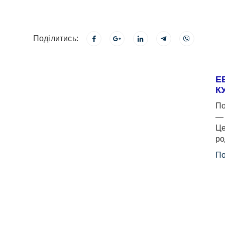
Поділитись:
Е
К
По
— 
Це
ро
По