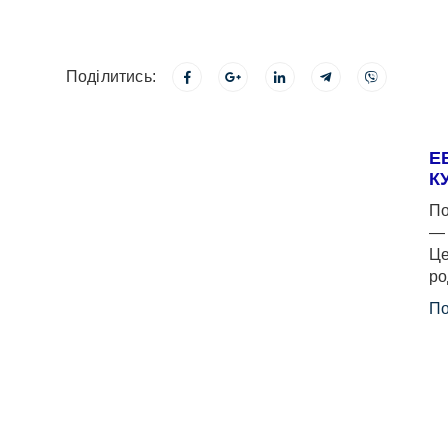
Поділитись:
Е
К
По
— 
Це
ро
По