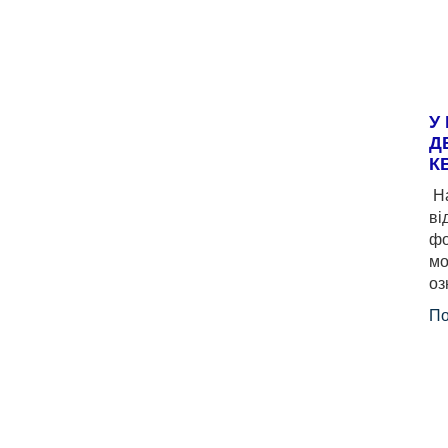
У
Д
К
На
ві
фо
мо
оз
По