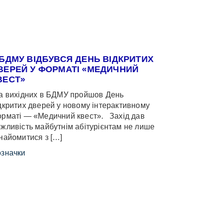
 БДМУ ВІДБУВСЯ ДЕНЬ ВІДКРИТИХ
ВЕРЕЙ У ФОРМАТІ «МЕДИЧНИЙ
ВЕСТ»
 вихідних в БДМУ пройшов День
дкритих дверей у новому інтерактивному
рматі — «Медичний квест». Захід дав
жливість майбутнім абітурієнтам не лише
найомитися з […]
значки