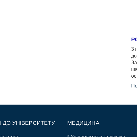
Р
3 
до
За
шв
ос
По
П ДО УНІВЕРСИТЕТУ
МЕДИЦИНА
альності
Університетська клініка