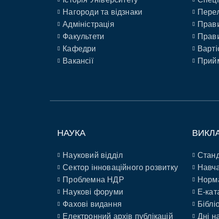
Нагороди та відзнаки
Перел
Адміністрація
Прави
Факультети
Прави
Кафедри
Варті
Вакансії
Прийм
НАУКА
ВИКЛ
Науковий відділ
Станд
Сектор інноваційного розвитку
Навча
Проблемна НДР
Норм
Наукові форуми
E-кат
Фахові видання
Біблі
Електронний архів публікацій
Дні н