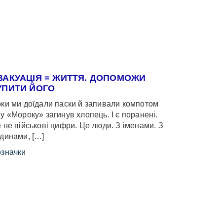
ВАКУАЦІЯ = ЖИТТЯ. ДОПОМОЖИ
УПИТИ ЙОГО
ки ми доїдали паски й запивали компотом
у «Мороку» загинув хлопець. І є поранені.
 не військові цифри. Це люди. З іменами. З
динами, […]
значки