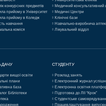
ік конкурсних предметів
Медичний консультативний 
ла прийому в Університет
Медичні Центри
ла прийому в Коледж
Клінічні бази
сть навчання
Навчально-виробнича аптек
альна коміся
Лікувальний відділ
АДАЧУ
СТУДЕНТУ
арти вищої освіти
Розклад занять
льні плани
Електронний журнал успішн
ативна база
Електронна освітня платфо
алог Бібліотеки
Підготовка до ЛІІ “Крок”
отека
Студентське самоврядуван
ародження
Працевлаштування випускн