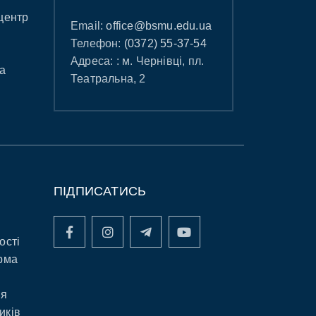
центр
Email:
office@bsmu.edu.ua
Телефон:
(0372) 55-37-54
Адреса: : м. Чернівці, пл.
а
Театральна, 2
ПІДПИСАТИСЬ
ості
рма
ня
иків