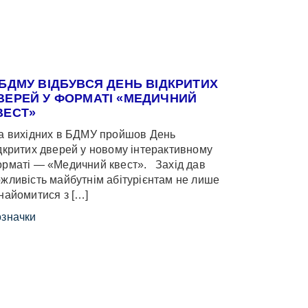
 БДМУ ВІДБУВСЯ ДЕНЬ ВІДКРИТИХ
ВЕРЕЙ У ФОРМАТІ «МЕДИЧНИЙ
ВЕСТ»
 вихідних в БДМУ пройшов День
дкритих дверей у новому інтерактивному
рматі — «Медичний квест». Захід дав
жливість майбутнім абітурієнтам не лише
найомитися з […]
значки