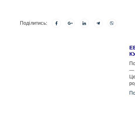
Поділитись:
Е
К
По
— 
Це
ро
По