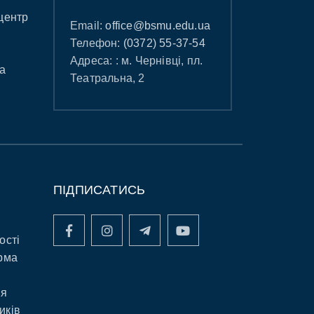
центр
Email:
office@bsmu.edu.ua
Телефон:
(0372) 55-37-54
Адреса: : м. Чернівці, пл.
а
Театральна, 2
ПІДПИСАТИСЬ
ості
рма
ня
иків