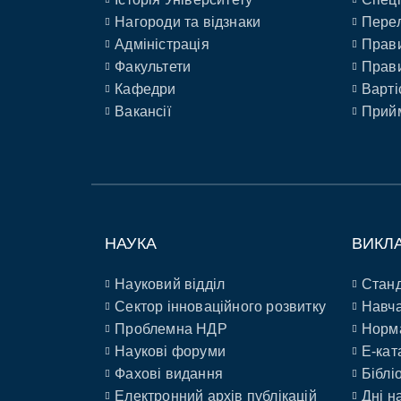
Нагороди та відзнаки
Перел
Адміністрація
Прави
Факультети
Прави
Кафедри
Варті
Вакансії
Прийм
НАУКА
ВИКЛ
Науковий відділ
Станд
Сектор інноваційного розвитку
Навча
Проблемна НДР
Норм
Наукові форуми
E-кат
Фахові видання
Біблі
Електронний архів публікацій
Дні н