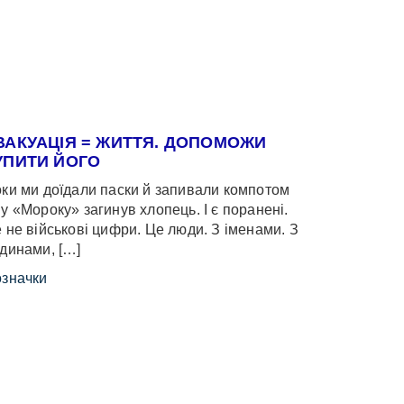
ВАКУАЦІЯ = ЖИТТЯ. ДОПОМОЖИ
УПИТИ ЙОГО
ки ми доїдали паски й запивали компотом
у «Мороку» загинув хлопець. І є поранені.
 не військові цифри. Це люди. З іменами. З
динами, […]
значки