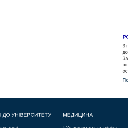
Р
3 
до
За
шв
ос
По
П ДО УНІВЕРСИТЕТУ
МЕДИЦИНА
альності
Університетська клініка