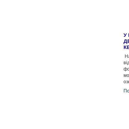
У
Д
К
На
ві
фо
мо
оз
По