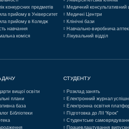
ік конкурсних предметів
Медичний консультативний 
ла прийому в Університет
Медичні Центри
ла прийому в Коледж
Клінічні бази
сть навчання
Навчально-виробнича аптек
альна коміся
Лікувальний відділ
АДАЧУ
СТУДЕНТУ
арти вищої освіти
Розклад занять
льні плани
Електронний журнал успішн
ативна база
Електронна освітня платфо
алог Бібліотеки
Підготовка до ЛІІ “Крок”
отека
Студентське самоврядуван
ародження
Працевлаштування випускн