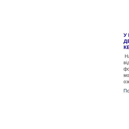
У
Д
К
На
ві
фо
мо
оз
По