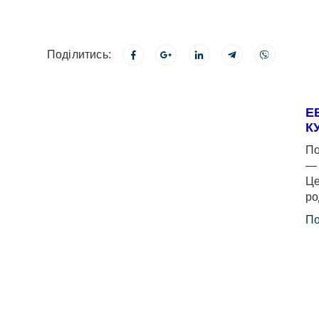
Поділитись:
Е
К
По
— 
Це
ро
По