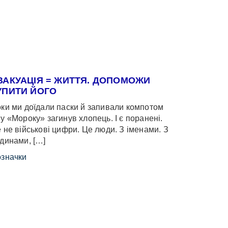
ВАКУАЦІЯ = ЖИТТЯ. ДОПОМОЖИ
УПИТИ ЙОГО
ки ми доїдали паски й запивали компотом
у «Мороку» загинув хлопець. І є поранені.
 не військові цифри. Це люди. З іменами. З
динами, […]
значки