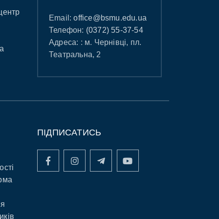
центр
Email:
office@bsmu.edu.ua
Телефон:
(0372) 55-37-54
Адреса: : м. Чернівці, пл.
а
Театральна, 2
ПІДПИСАТИСЬ
ості
рма
ня
иків