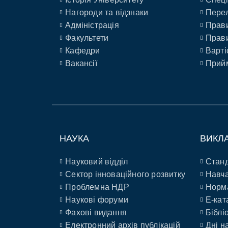
Нагороди та відзнаки
Перел
Адміністрація
Прави
Факультети
Прави
Кафедри
Варті
Вакансії
Прийм
НАУКА
ВИКЛ
Науковий відділ
Станд
Сектор інноваційного розвитку
Навча
Проблемна НДР
Норм
Наукові форуми
E-кат
Фахові видання
Біблі
Електронний архів публікацій
Дні н