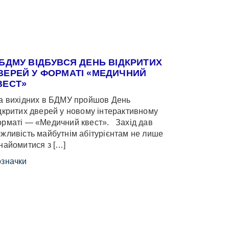
 БДМУ ВІДБУВСЯ ДЕНЬ ВІДКРИТИХ
ВЕРЕЙ У ФОРМАТІ «МЕДИЧНИЙ
ВЕСТ»
 вихідних в БДМУ пройшов День
дкритих дверей у новому інтерактивному
рматі — «Медичний квест». Захід дав
жливість майбутнім абітурієнтам не лише
найомитися з […]
значки