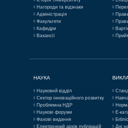
Нагороди та відзнаки
Перел
Адміністрація
Прави
Факультети
Прави
Кафедри
Варті
Вакансії
Прийм
НАУКА
ВИКЛ
Науковий відділ
Станд
Сектор інноваційного розвитку
Навча
Проблемна НДР
Норм
Наукові форуми
E-кат
Фахові видання
Біблі
Електронний архів публікацій
Дні н