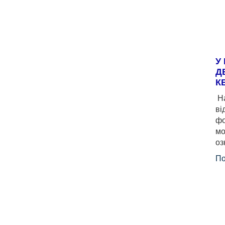
У
Д
К
На
ві
фо
мо
оз
По