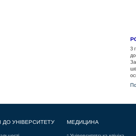
Р
3 
до
За
шв
ос
По
П ДО УНІВЕРСИТЕТУ
МЕДИЦИНА
альності
Університетська клініка