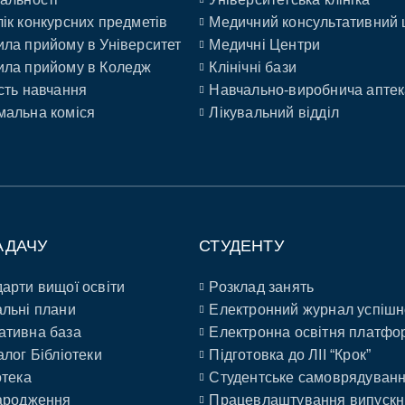
ік конкурсних предметів
Медичний консультативний 
ла прийому в Університет
Медичні Центри
ла прийому в Коледж
Клінічні бази
сть навчання
Навчально-виробнича аптек
альна коміся
Лікувальний відділ
АДАЧУ
СТУДЕНТУ
арти вищої освіти
Розклад занять
льні плани
Електронний журнал успішн
ативна база
Електронна освітня платфо
алог Бібліотеки
Підготовка до ЛІІ “Крок”
отека
Студентське самоврядуван
ародження
Працевлаштування випускн