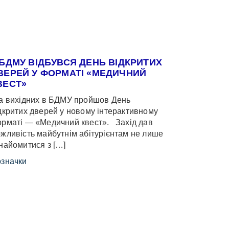
 БДМУ ВІДБУВСЯ ДЕНЬ ВІДКРИТИХ
ВЕРЕЙ У ФОРМАТІ «МЕДИЧНИЙ
ВЕСТ»
 вихідних в БДМУ пройшов День
дкритих дверей у новому інтерактивному
рматі — «Медичний квест». Захід дав
жливість майбутнім абітурієнтам не лише
найомитися з […]
значки