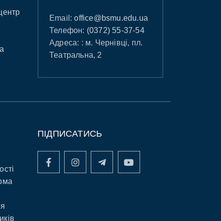
центр
Email:
office@bsmu.edu.ua
Телефон:
(0372) 55-37-54
Адреса: : м. Чернівці, пл.
а
Театральна, 2
ПІДПИСАТИСЬ
ості
рма
ня
иків