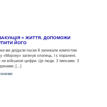
ВАКУАЦІЯ = ЖИТТЯ. ДОПОМОЖИ
УПИТИ ЙОГО
ки ми доїдали паски й запивали компотом
у «Мороку» загинув хлопець. І є поранені.
 не військові цифри. Це люди. З іменами. З
динами, […]
значки