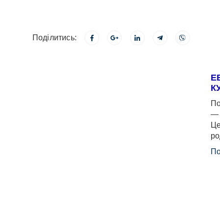
Поділитись:
Е
К
По
— 
Це
ро
По