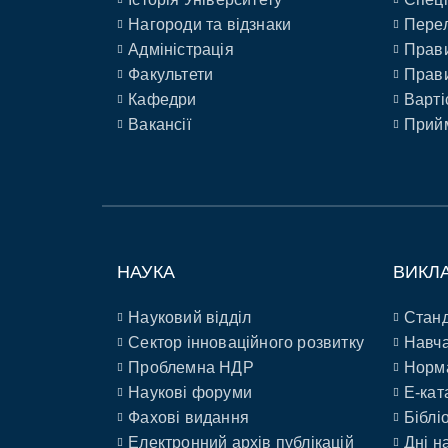
Нагороди та відзнаки
Перел
Адміністрація
Прави
Факультети
Прави
Кафедри
Варті
Вакансії
Прийм
НАУКА
ВИКЛ
Науковий відділ
Станд
Сектор інноваційного розвитку
Навча
Проблемна НДР
Норм
Наукові форуми
E-кат
Фахові видання
Біблі
Електронний архів публікацій
Дні н