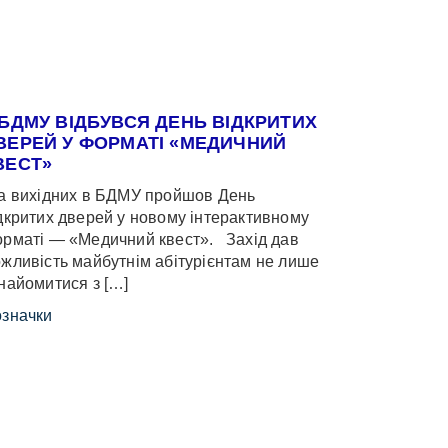
 БДМУ ВІДБУВСЯ ДЕНЬ ВІДКРИТИХ
ВЕРЕЙ У ФОРМАТІ «МЕДИЧНИЙ
ВЕСТ»
 вихідних в БДМУ пройшов День
дкритих дверей у новому інтерактивному
рматі — «Медичний квест». Захід дав
жливість майбутнім абітурієнтам не лише
найомитися з […]
значки