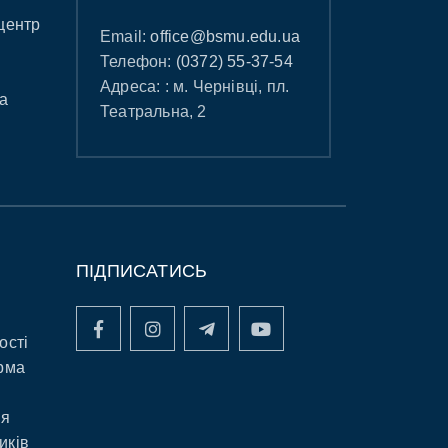
центр
Email:
office@bsmu.edu.ua
Телефон:
(0372) 55-37-54
Адреса: : м. Чернівці, пл.
а
Театральна, 2
ПІДПИСАТИСЬ
ості
рма
ня
иків