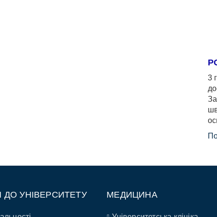
Р
3 
до
За
шв
ос
По
П ДО УНІВЕРСИТЕТУ
МЕДИЦИНА
альності
Університетська клініка