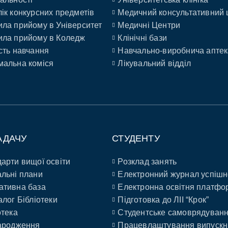
ік конкурсних предметів
Медичний консультативний 
ла прийому в Університет
Медичні Центри
ла прийому в Коледж
Клінічні бази
сть навчання
Навчально-виробнича аптек
альна коміся
Лікувальний відділ
АДАЧУ
СТУДЕНТУ
арти вищої освіти
Розклад занять
льні плани
Електронний журнал успішн
ативна база
Електронна освітня платфо
алог Бібліотеки
Підготовка до ЛІІ “Крок”
отека
Студентське самоврядуван
ародження
Працевлаштування випускн