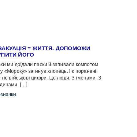
ВАКУАЦІЯ = ЖИТТЯ. ДОПОМОЖИ
УПИТИ ЙОГО
ки ми доїдали паски й запивали компотом
у «Мороку» загинув хлопець. І є поранені.
 не військові цифри. Це люди. З іменами. З
динами, […]
значки