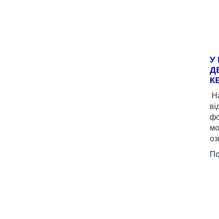
У
Д
К
На
ві
фо
мо
оз
По