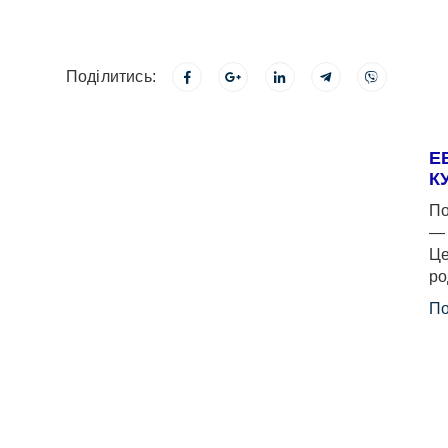
Поділитись:
Е
К
По
— 
Це
ро
По