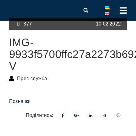
377
10.02.2022
IMG-
9933f5700ffc27a2273b69
V
Прес-служба
Позначки
Поділитись: