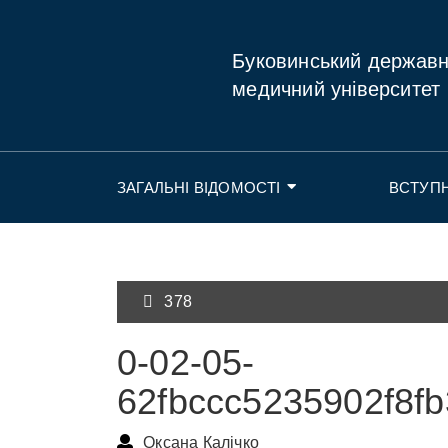
Буковинський держав
медичний університет
ЗАГАЛЬНІ ВІДОМОСТІ
ВСТУП
378
0-02-05-
62fbccc5235902f8f
Оксана Калічко