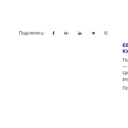
Поділитись:
Е
К
По
— 
Це
ро
По