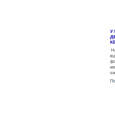
У
Д
К
На
ві
фо
мо
оз
По