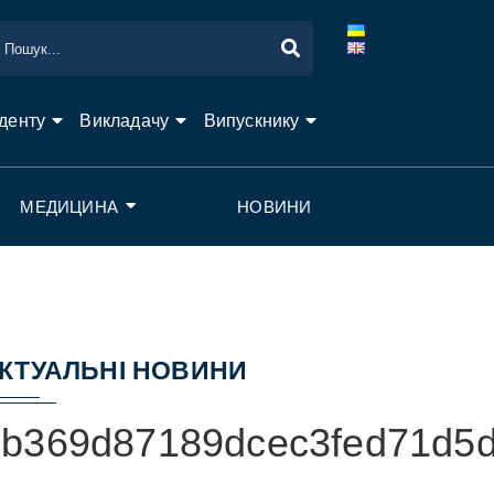
денту
Викладачу
Випускнику
МЕДИЦИНА
НОВИНИ
КТУАЛЬНІ НОВИНИ
eb369d87189dcec3fed71d5