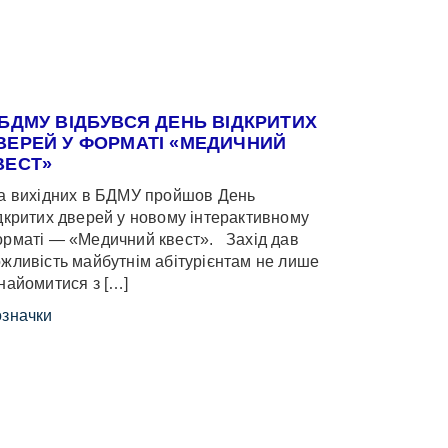
 БДМУ ВІДБУВСЯ ДЕНЬ ВІДКРИТИХ
ВЕРЕЙ У ФОРМАТІ «МЕДИЧНИЙ
ВЕСТ»
 вихідних в БДМУ пройшов День
дкритих дверей у новому інтерактивному
рматі — «Медичний квест». Захід дав
жливість майбутнім абітурієнтам не лише
найомитися з […]
значки