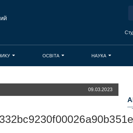
ний
Сту
НИКУ
ОСВІТА
НАУКА
09.03.2023
А
b332bc9230f00026a90b351