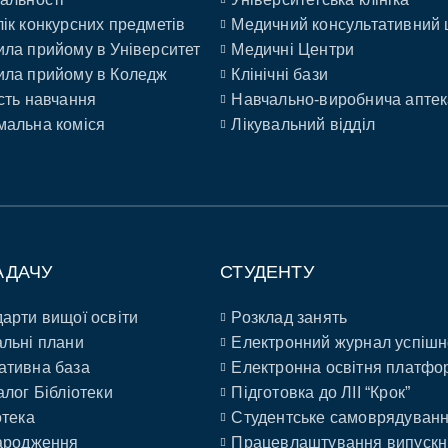
ік конкурсних предметів
Медичний консультативний 
ла прийому в Університет
Медичні Центри
ла прийому в Коледж
Клінічні бази
сть навчання
Навчально-виробнича аптек
альна коміся
Лікувальний відділ
АДАЧУ
СТУДЕНТУ
арти вищої освіти
Розклад занять
льні плани
Електронний журнал успішн
ативна база
Електронна освітня платфо
алог Бібліотеки
Підготовка до ЛІІ “Крок”
отека
Студентське самоврядуван
ародження
Працевлаштування випускн