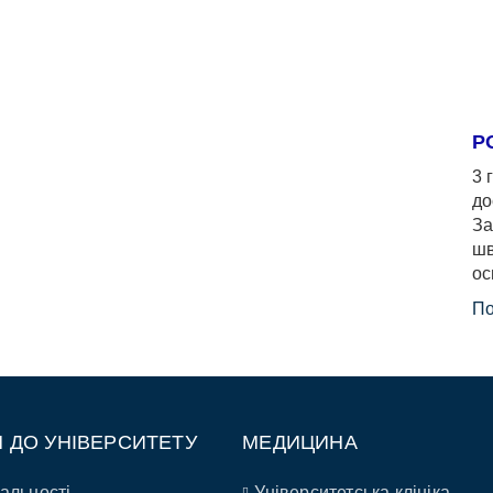
Р
3 
до
За
шв
ос
По
П ДО УНІВЕРСИТЕТУ
МЕДИЦИНА
альності
Університетська клініка