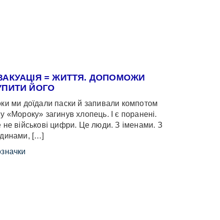
ВАКУАЦІЯ = ЖИТТЯ. ДОПОМОЖИ
УПИТИ ЙОГО
ки ми доїдали паски й запивали компотом
у «Мороку» загинув хлопець. І є поранені.
 не військові цифри. Це люди. З іменами. З
динами, […]
значки