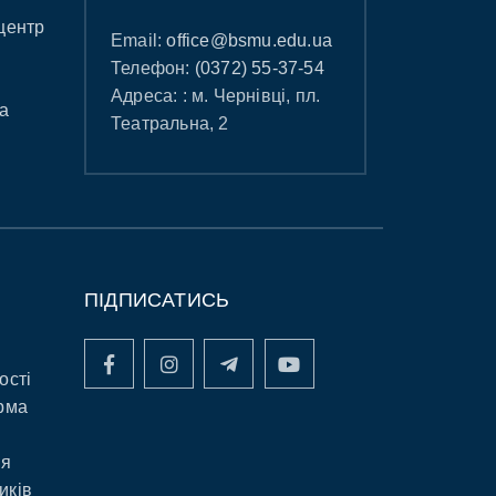
центр
Email:
office@bsmu.edu.ua
Телефон:
(0372) 55-37-54
Адреса: : м. Чернівці, пл.
а
Театральна, 2
ПІДПИСАТИСЬ
ості
рма
ня
иків