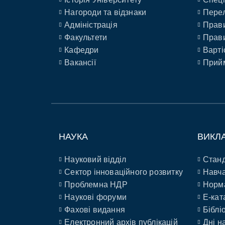
Нагороди та відзнаки
Перел
Адміністрація
Прави
Факультети
Прави
Кафедри
Варті
Вакансії
Прийм
НАУКА
ВИКЛ
Науковий відділ
Станд
Сектор інноваційного розвитку
Навча
Проблемна НДР
Норм
Наукові форуми
E-кат
Фахові видання
Біблі
Електронний архів публікацій
Дні н