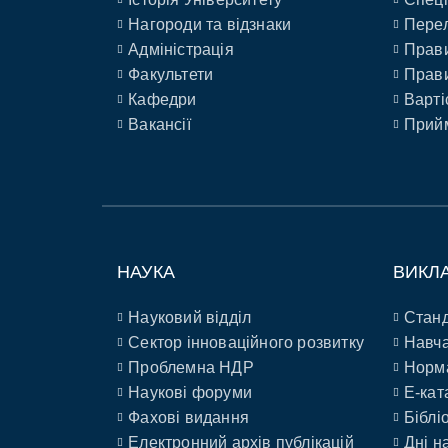
Нагороди та відзнаки
Перел
Адміністрація
Прави
Факультети
Прави
Кафедри
Варті
Вакансії
Прийм
НАУКА
ВИКЛ
Науковий відділ
Станд
Сектор інноваційного розвитку
Навча
Проблемна НДР
Норм
Наукові форуми
E-кат
Фахові видання
Біблі
Електронний архів публікацій
Дні н