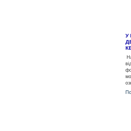
У
Д
К
На
ві
фо
мо
оз
По