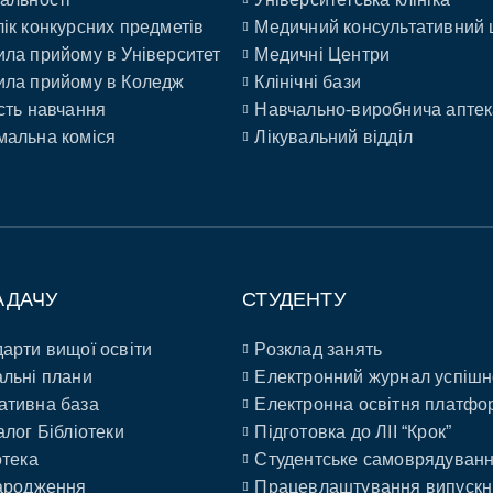
ік конкурсних предметів
Медичний консультативний 
ла прийому в Університет
Медичні Центри
ла прийому в Коледж
Клінічні бази
сть навчання
Навчально-виробнича аптек
альна коміся
Лікувальний відділ
АДАЧУ
СТУДЕНТУ
арти вищої освіти
Розклад занять
льні плани
Електронний журнал успішн
ативна база
Електронна освітня платфо
алог Бібліотеки
Підготовка до ЛІІ “Крок”
отека
Студентське самоврядуван
ародження
Працевлаштування випускн