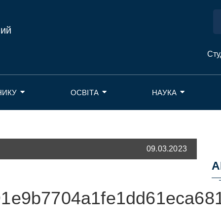
ний
Сту
НИКУ
ОСВІТА
НАУКА
09.03.2023
А
1e9b7704a1fe1dd61eca681