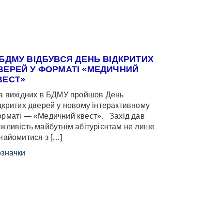
 БДМУ ВІДБУВСЯ ДЕНЬ ВІДКРИТИХ
ВЕРЕЙ У ФОРМАТІ «МЕДИЧНИЙ
ВЕСТ»
 вихідних в БДМУ пройшов День
дкритих дверей у новому інтерактивному
рматі — «Медичний квест». Захід дав
жливість майбутнім абітурієнтам не лише
найомитися з […]
значки