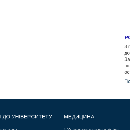
Р
3 
до
За
шв
ос
По
П ДО УНІВЕРСИТЕТУ
МЕДИЦИНА
альності
Університетська клініка