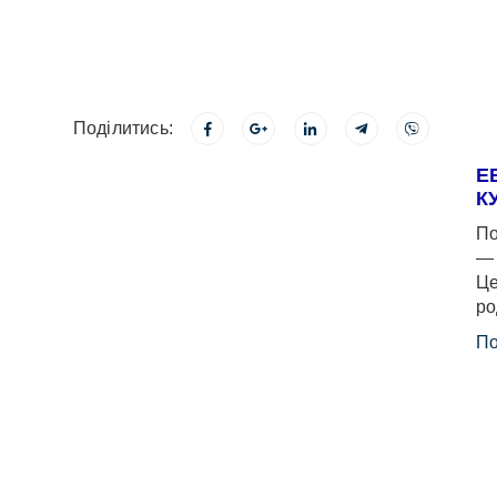
Поділитись:
Е
К
По
— 
Це
ро
По