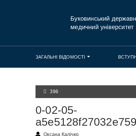
Буковинський держав
медичний університет
ЗАГАЛЬНІ ВІДОМОСТІ
ВСТУП
396
0-02-05-
a5e5128f27032e759
Оксана Калічко