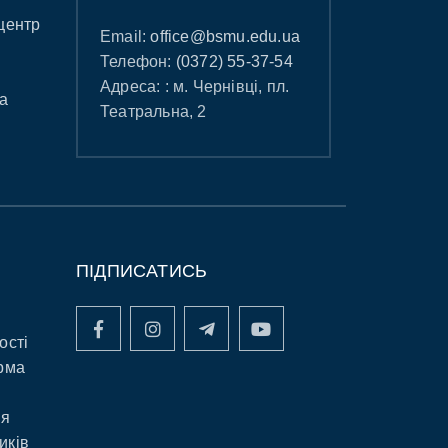
центр
Email:
office@bsmu.edu.ua
Телефон:
(0372) 55-37-54
Адреса: : м. Чернівці, пл.
а
Театральна, 2
ПІДПИСАТИСЬ
ості
рма
ня
иків