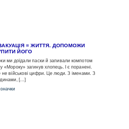
ВАКУАЦІЯ = ЖИТТЯ. ДОПОМОЖИ
УПИТИ ЙОГО
ки ми доїдали паски й запивали компотом
у «Мороку» загинув хлопець. І є поранені.
 не військові цифри. Це люди. З іменами. З
динами, […]
значки