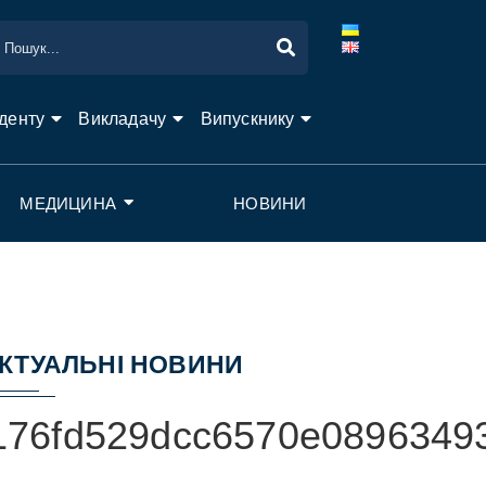
денту
Викладачу
Випускнику
МЕДИЦИНА
НОВИНИ
КТУАЛЬНІ НОВИНИ
76fd529dcc6570e08963493