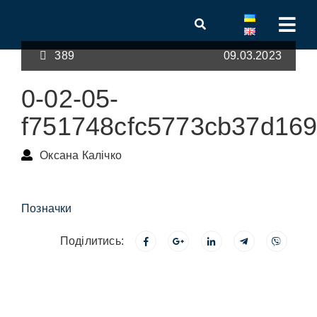
389
09.03.2023
0-02-05-
f751748cfc5773cb37d16
Оксана Калічко
Позначки
Поділитись: