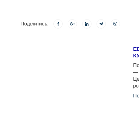
Поділитись:
Е
К
По
— 
Це
ро
По