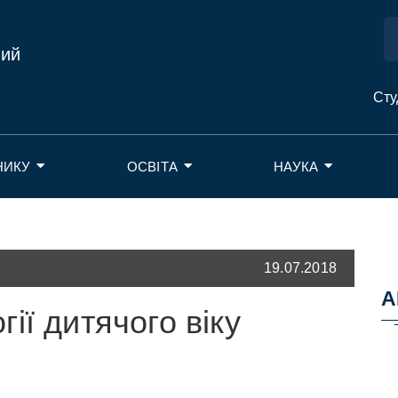
ний
Сту
НИКУ
ОСВІТА
НАУКА
19.07.2018
А
ії дитячого віку