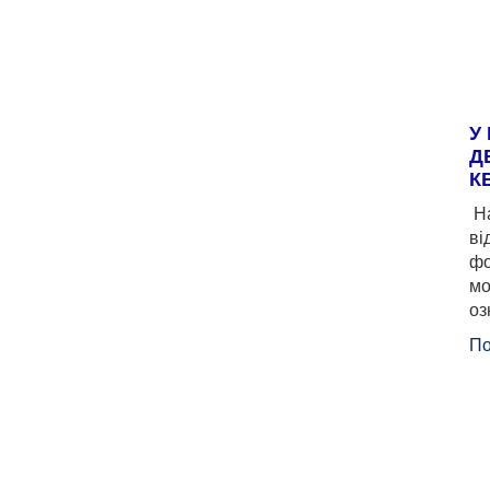
У
Д
К
На
ві
фо
мо
оз
По