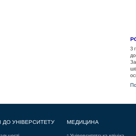
Р
3 
до
За
шв
ос
По
П ДО УНІВЕРСИТЕТУ
МЕДИЦИНА
альності
Університетська клініка