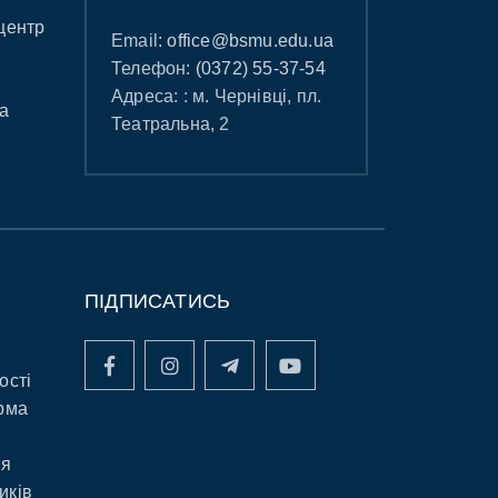
центр
Email:
office@bsmu.edu.ua
Телефон:
(0372) 55-37-54
Адреса: : м. Чернівці, пл.
а
Театральна, 2
ПІДПИСАТИСЬ
ості
рма
ня
иків