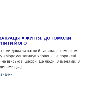
ВАКУАЦІЯ = ЖИТТЯ. ДОПОМОЖИ
УПИТИ ЙОГО
ки ми доїдали паски й запивали компотом
у «Мороку» загинув хлопець. І є поранені.
 не військові цифри. Це люди. З іменами. З
динами, […]
значки