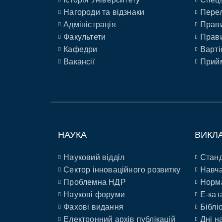
Нагороди та відзнаки
Перел
Адміністрація
Прави
Факультети
Прави
Кафедри
Варті
Вакансії
Прийм
НАУКА
ВИКЛ
Науковий відділ
Станд
Сектор інноваційного розвитку
Навча
Проблемна НДР
Норм
Наукові форуми
E-кат
Фахові видання
Біблі
Електронний архів публікацій
Дні н