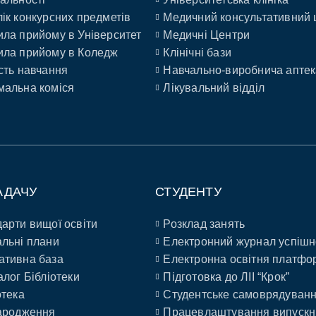
ік конкурсних предметів
Медичний консультативний 
ла прийому в Університет
Медичні Центри
ла прийому в Коледж
Клінічні бази
сть навчання
Навчально-виробнича аптек
альна коміся
Лікувальний відділ
АДАЧУ
СТУДЕНТУ
арти вищої освіти
Розклад занять
льні плани
Електронний журнал успішн
ативна база
Електронна освітня платфо
алог Бібліотеки
Підготовка до ЛІІ “Крок”
отека
Студентське самоврядуван
ародження
Працевлаштування випускн