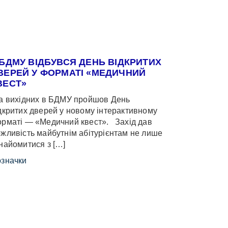
 БДМУ ВІДБУВСЯ ДЕНЬ ВІДКРИТИХ
ВЕРЕЙ У ФОРМАТІ «МЕДИЧНИЙ
ВЕСТ»
 вихідних в БДМУ пройшов День
дкритих дверей у новому інтерактивному
рматі — «Медичний квест». Захід дав
жливість майбутнім абітурієнтам не лише
найомитися з […]
значки