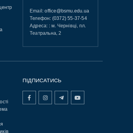
центр
Email:
office@bsmu.edu.ua
Телефон:
(0372) 55-37-54
Адреса: : м. Чернівці, пл.
а
Театральна, 2
ПІДПИСАТИСЬ
ості
рма
ня
иків