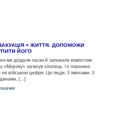
ВАКУАЦІЯ = ЖИТТЯ. ДОПОМОЖИ
УПИТИ ЙОГО
ки ми доїдали паски й запивали компотом
у «Мороку» загинув хлопець. І є поранені.
 не військові цифри. Це люди. З іменами. З
динами, […]
значки