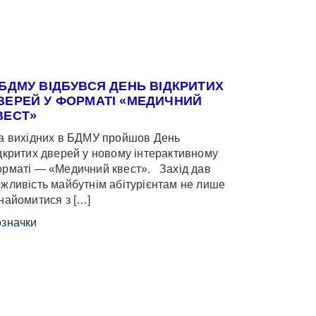
 БДМУ ВІДБУВСЯ ДЕНЬ ВІДКРИТИХ
ВЕРЕЙ У ФОРМАТІ «МЕДИЧНИЙ
ВЕСТ»
 вихідних в БДМУ пройшов День
дкритих дверей у новому інтерактивному
рматі — «Медичний квест». Захід дав
жливість майбутнім абітурієнтам не лише
найомитися з […]
значки