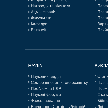
Нагороди та відзнаки
Перел
Адміністрація
Прави
Факультети
Прави
Кафедри
Варті
Вакансії
Прийм
НАУКА
ВИКЛ
Науковий відділ
Станд
Сектор інноваційного розвитку
Навча
Проблемна НДР
Норм
Наукові форуми
E-кат
Фахові видання
Біблі
Електронний архів публікацій
Дні н