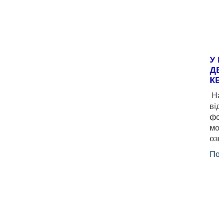
У
Д
К
На
ві
фо
мо
оз
По