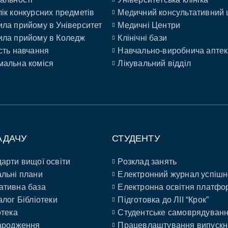
ік конкурсних предметів
Медичний консультативний 
ла прийому в Університет
Медичні Центри
ла прийому в Коледж
Клінічні бази
сть навчання
Навчально-виробнича аптек
альна коміся
Лікувальний відділ
АДАЧУ
СТУДЕНТУ
арти вищої освіти
Розклад занять
льні плани
Електронний журнал успішн
ативна база
Електронна освітня платфо
алог Бібліотеки
Підготовка до ЛІІ “Крок”
отека
Студентське самоврядуван
ародження
Працевлаштування випускн