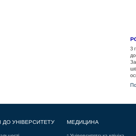
Р
3 
до
За
шв
ос
По
П ДО УНІВЕРСИТЕТУ
МЕДИЦИНА
альності
Університетська клініка