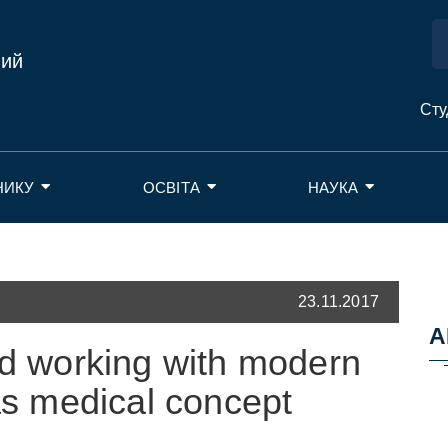
ний
Сту
НИКУ
ОСВІТА
НАУКА
23.11.2017
А
d working with modern
as medical concept