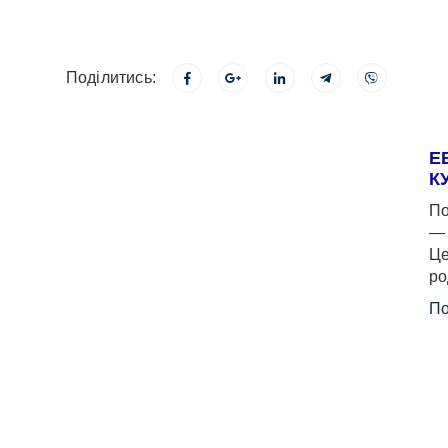
Поділитись:
Е
К
По
— 
Це
ро
По