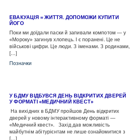
ЕВАКУАЦІЯ = ЖИТТЯ. ДОПОМОЖИ КУПИТИ
ЙОГО
Поки ми доїдали паски й запивали компотом — у
«Мороку» загинув хлопець. І є поранені. Це не
військові цифри. Це люди. З іменами. З родинами,
[…]
Позначки
У БДМУ ВІДБУВСЯ ДЕНЬ ВІДКРИТИХ ДВЕРЕЙ
У ФОРМАТІ «МЕДИЧНИЙ КВЕСТ»
На вихідних в БДМУ пройшов День відкритих
дверей у новому інтерактивному форматі —
«Медичний квест». Захід дав можливість
майбутнім абітурієнтам не лише ознайомитися з
[…]