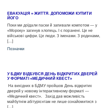
ЕВАКУАЦІЯ = ЖИТТЯ. ДОПОМОЖИ КУПИТИ
ЙОГО
Поки ми доїдали паски й запивали компотом — у
«Мороку» загинув хлопець. І є поранені. Це не
військові цифри. Це люди. З іменами. З родинами,
[…]
Позначки
У БДМУ ВІДБУВСЯ ДЕНЬ ВІДКРИТИХ ДВЕРЕЙ
У ФОРМАТІ «МЕДИЧНИЙ КВЕСТ»
На вихідних в БДМУ пройшов День відкритих
дверей у новому інтерактивному форматі —
«Медичний квест». Захід дав можливість
майбутнім абітурієнтам не лише ознайомитися з
[…]