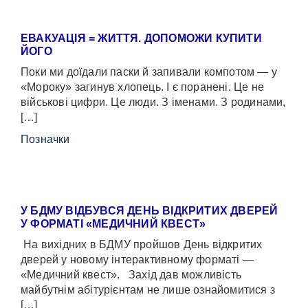
ЕВАКУАЦІЯ = ЖИТТЯ. ДОПОМОЖИ КУПИТИ
ЙОГО
Поки ми доїдали паски й запивали компотом — у
«Мороку» загинув хлопець. І є поранені. Це не
військові цифри. Це люди. З іменами. З родинами,
[…]
Позначки
У БДМУ ВІДБУВСЯ ДЕНЬ ВІДКРИТИХ ДВЕРЕЙ
У ФОРМАТІ «МЕДИЧНИЙ КВЕСТ»
На вихідних в БДМУ пройшов День відкритих
дверей у новому інтерактивному форматі —
«Медичний квест». Захід дав можливість
майбутнім абітурієнтам не лише ознайомитися з
[…]