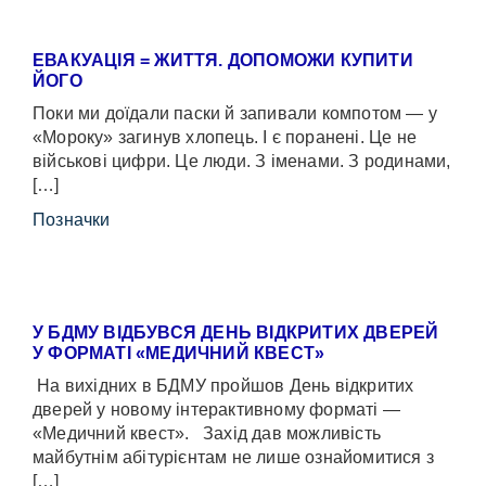
ЕВАКУАЦІЯ = ЖИТТЯ. ДОПОМОЖИ КУПИТИ
ЙОГО
Поки ми доїдали паски й запивали компотом — у
«Мороку» загинув хлопець. І є поранені. Це не
військові цифри. Це люди. З іменами. З родинами,
[…]
Позначки
У БДМУ ВІДБУВСЯ ДЕНЬ ВІДКРИТИХ ДВЕРЕЙ
У ФОРМАТІ «МЕДИЧНИЙ КВЕСТ»
На вихідних в БДМУ пройшов День відкритих
дверей у новому інтерактивному форматі —
«Медичний квест». Захід дав можливість
майбутнім абітурієнтам не лише ознайомитися з
[…]