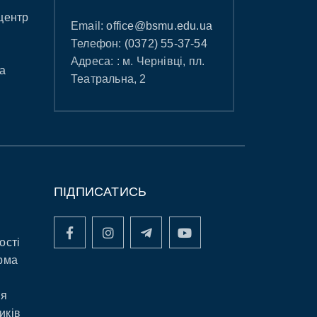
центр
Email:
office@bsmu.edu.ua
Телефон:
(0372) 55-37-54
Адреса: : м. Чернівці, пл.
а
Театральна, 2
ПІДПИСАТИСЬ
ості
рма
ня
иків