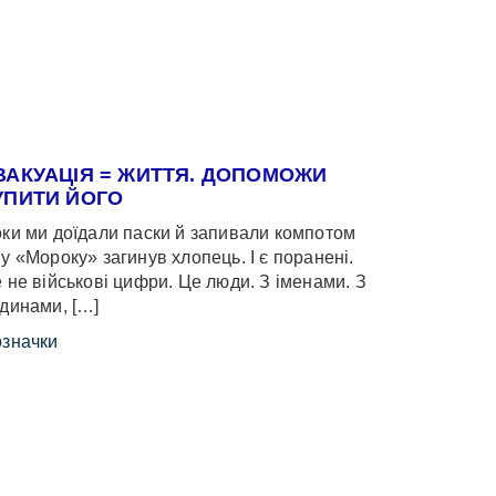
ВАКУАЦІЯ = ЖИТТЯ. ДОПОМОЖИ
УПИТИ ЙОГО
ки ми доїдали паски й запивали компотом
у «Мороку» загинув хлопець. І є поранені.
 не військові цифри. Це люди. З іменами. З
динами, […]
значки