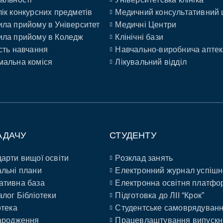
ік конкурсних предметів
Медичний консультативний 
ла прийому в Університет
Медичні Центри
ла прийому в Коледж
Клінічні бази
сть навчання
Навчально-виробнича аптек
альна коміся
Лікувальний відділ
АДАЧУ
СТУДЕНТУ
арти вищої освіти
Розклад занять
льні плани
Електронний журнал успішн
ативна база
Електронна освітня платфо
алог Бібліотеки
Підготовка до ЛІІ “Крок”
отека
Студентське самоврядуван
ародження
Працевлаштування випускн