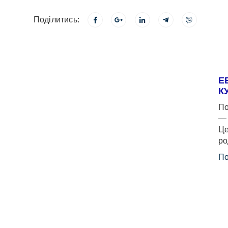
Поділитись:
Е
К
По
— 
Це
ро
По