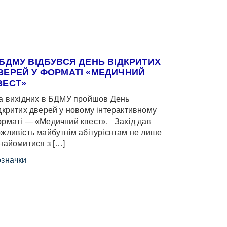
 БДМУ ВІДБУВСЯ ДЕНЬ ВІДКРИТИХ
ВЕРЕЙ У ФОРМАТІ «МЕДИЧНИЙ
ВЕСТ»
 вихідних в БДМУ пройшов День
дкритих дверей у новому інтерактивному
рматі — «Медичний квест». Захід дав
жливість майбутнім абітурієнтам не лише
найомитися з […]
значки