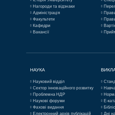
Нагороди та відзнаки
Перел
Адміністрація
Прави
Факультети
Прави
Кафедри
Варті
Вакансії
Прийм
НАУКА
ВИКЛ
Науковий відділ
Станд
Сектор інноваційного розвитку
Навча
Проблемна НДР
Норм
Наукові форуми
E-кат
Фахові видання
Біблі
Електронний архів публікацій
Дні н