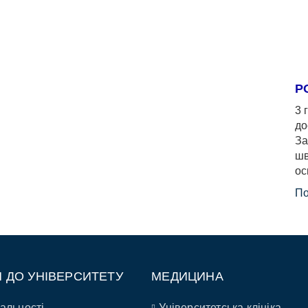
Р
3 
до
За
шв
ос
По
П ДО УНІВЕРСИТЕТУ
МЕДИЦИНА
альності
Університетська клініка