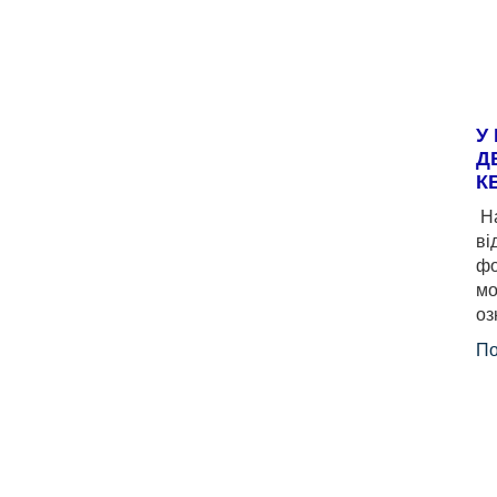
У
Д
К
На
ві
фо
мо
оз
По