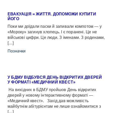
ЕВАКУАЦІЯ = ЖИТТЯ. ДОПОМОЖИ КУПИТИ
ЙОГО
Поки ми доїдали паски й запивали компотом — у
«Мороку» загинув хлопець. І є поранені. Це не
військові цифри. Це люди. З іменами. З родинами,
[…]
Позначки
У БДМУ ВІДБУВСЯ ДЕНЬ ВІДКРИТИХ ДВЕРЕЙ
У ФОРМАТІ «МЕДИЧНИЙ КВЕСТ»
На вихідних в БДМУ пройшов День відкритих
дверей у новому інтерактивному форматі —
«Медичний квест». Захід дав можливість
майбутнім абітурієнтам не лише ознайомитися з
[…]