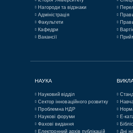
Нагороди та відзнаки
Перел
Адміністрація
Прави
Факультети
Прави
Кафедри
Варті
Вакансії
Прийм
НАУКА
ВИКЛ
Науковий відділ
Станд
Сектор інноваційного розвитку
Навча
Проблемна НДР
Норм
Наукові форуми
E-кат
Фахові видання
Біблі
Електронний архів публікацій
Дні н