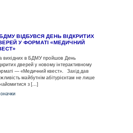
 БДМУ ВІДБУВСЯ ДЕНЬ ВІДКРИТИХ
ВЕРЕЙ У ФОРМАТІ «МЕДИЧНИЙ
ВЕСТ»
 вихідних в БДМУ пройшов День
дкритих дверей у новому інтерактивному
рматі — «Медичний квест». Захід дав
жливість майбутнім абітурієнтам не лише
найомитися з […]
значки