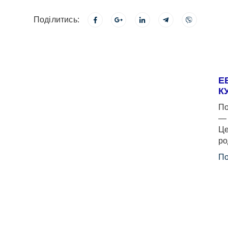
Поділитись:
Е
К
По
— 
Це
ро
По