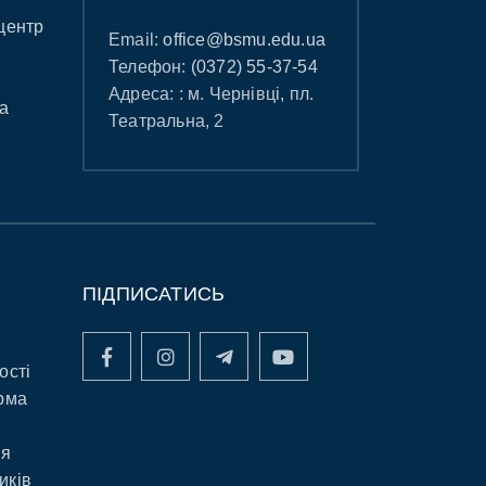
центр
Email:
office@bsmu.edu.ua
Телефон:
(0372) 55-37-54
Адреса: : м. Чернівці, пл.
а
Театральна, 2
ПІДПИСАТИСЬ
ості
рма
ня
иків