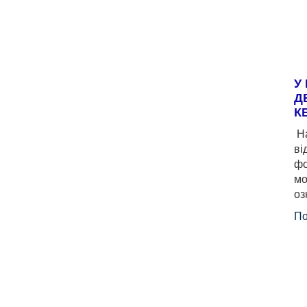
У
Д
К
На
ві
фо
мо
оз
По