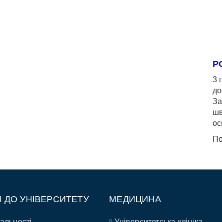
Р
3 
до
За
шв
ос
По
П ДО УНІВЕРСИТЕТУ
МЕДИЦИНА
альності
Університетська клініка