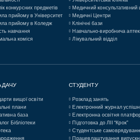
ік конкурсних предметів
Медичний консультативний 
ла прийому в Університет
Медичні Центри
ла прийому в Коледж
Клінічні бази
сть навчання
Навчально-виробнича аптек
альна коміся
Лікувальний відділ
АДАЧУ
СТУДЕНТУ
арти вищої освіти
Розклад занять
льні плани
Електронний журнал успішн
ативна база
Електронна освітня платфо
алог Бібліотеки
Підготовка до ЛІІ “Крок”
отека
Студентське самоврядуван
ародження
Працевлаштування випускн