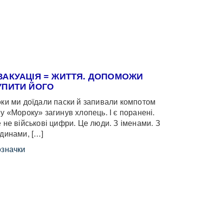
ВАКУАЦІЯ = ЖИТТЯ. ДОПОМОЖИ
УПИТИ ЙОГО
ки ми доїдали паски й запивали компотом
у «Мороку» загинув хлопець. І є поранені.
 не військові цифри. Це люди. З іменами. З
динами, […]
значки