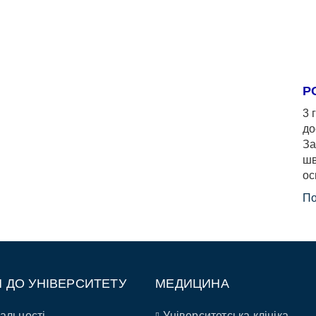
Р
3 
до
За
шв
ос
По
П ДО УНІВЕРСИТЕТУ
МЕДИЦИНА
альності
Університетська клініка