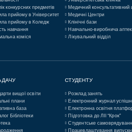
ік конкурсних предметів
Медичний консультативний 
ла прийому в Університет
Медичні Центри
ла прийому в Коледж
Клінічні бази
сть навчання
Навчально-виробнича аптек
альна коміся
Лікувальний відділ
АДАЧУ
СТУДЕНТУ
арти вищої освіти
Розклад занять
льні плани
Електронний журнал успішн
ативна база
Електронна освітня платфо
алог Бібліотеки
Підготовка до ЛІІ “Крок”
отека
Студентське самоврядуван
ародження
Працевлаштування випускн