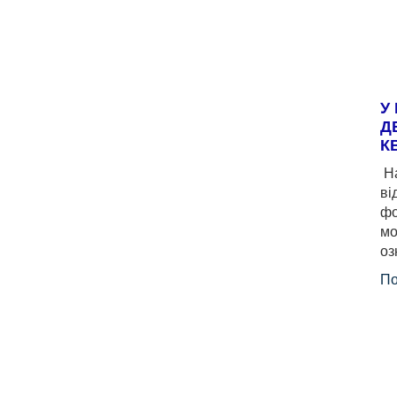
У
Д
К
На
ві
фо
мо
оз
По