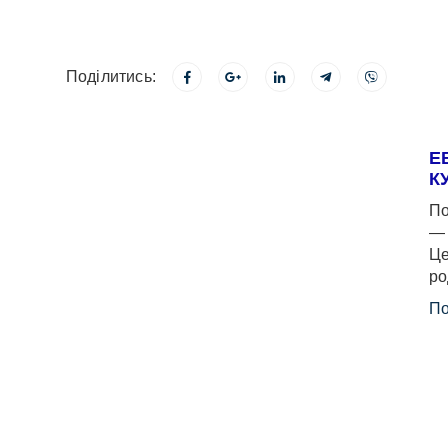
Поділитись:
Е
К
По
— 
Це
ро
По