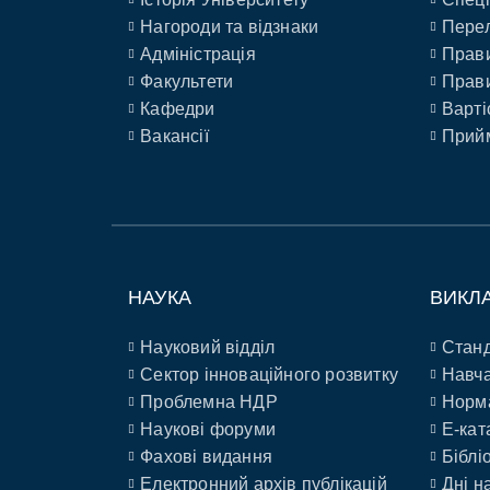
Нагороди та відзнаки
Перел
Адміністрація
Прави
Факультети
Прави
Кафедри
Варті
Вакансії
Прийм
НАУКА
ВИКЛ
Науковий відділ
Станд
Сектор інноваційного розвитку
Навча
Проблемна НДР
Норм
Наукові форуми
E-кат
Фахові видання
Біблі
Електронний архів публікацій
Дні н