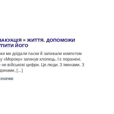
ВАКУАЦІЯ = ЖИТТЯ. ДОПОМОЖИ
УПИТИ ЙОГО
ки ми доїдали паски й запивали компотом
у «Мороку» загинув хлопець. І є поранені.
 не військові цифри. Це люди. З іменами. З
динами, […]
значки