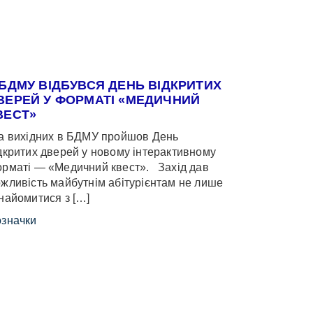
 БДМУ ВІДБУВСЯ ДЕНЬ ВІДКРИТИХ
ВЕРЕЙ У ФОРМАТІ «МЕДИЧНИЙ
ВЕСТ»
 вихідних в БДМУ пройшов День
дкритих дверей у новому інтерактивному
рматі — «Медичний квест». Захід дав
жливість майбутнім абітурієнтам не лише
найомитися з […]
значки