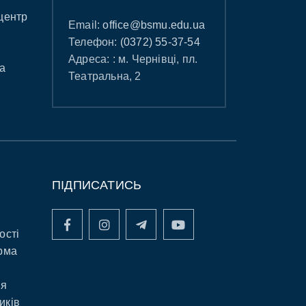
центр
Email:
office@bsmu.edu.ua
Телефон:
(0372) 55-37-54
Адреса: : м. Чернівці, пл.
а
Театральна, 2
ПІДПИСАТИСЬ
ості
рма
ня
иків