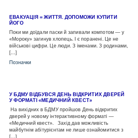
ЕВАКУАЦІЯ = ЖИТТЯ. ДОПОМОЖИ КУПИТИ
ЙОГО
Поки ми доїдали паски й запивали компотом — у
«Мороку» загинув хлопець. І є поранені. Це не
військові цифри. Це люди. З іменами. З родинами,
[…]
Позначки
У БДМУ ВІДБУВСЯ ДЕНЬ ВІДКРИТИХ ДВЕРЕЙ
У ФОРМАТІ «МЕДИЧНИЙ КВЕСТ»
На вихідних в БДМУ пройшов День відкритих
дверей у новому інтерактивному форматі —
«Медичний квест». Захід дав можливість
майбутнім абітурієнтам не лише ознайомитися з
[…]