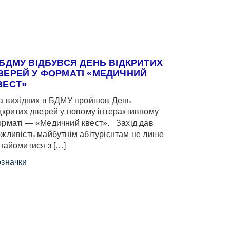
 БДМУ ВІДБУВСЯ ДЕНЬ ВІДКРИТИХ
ВЕРЕЙ У ФОРМАТІ «МЕДИЧНИЙ
ВЕСТ»
 вихідних в БДМУ пройшов День
дкритих дверей у новому інтерактивному
рматі — «Медичний квест». Захід дав
жливість майбутнім абітурієнтам не лише
найомитися з […]
значки