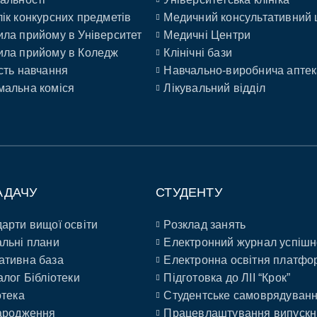
ік конкурсних предметів
Медичний консультативний 
ла прийому в Університет
Медичні Центри
ла прийому в Коледж
Клінічні бази
сть навчання
Навчально-виробнича аптек
альна коміся
Лікувальний відділ
АДАЧУ
СТУДЕНТУ
арти вищої освіти
Розклад занять
льні плани
Електронний журнал успішн
ативна база
Електронна освітня платфо
алог Бібліотеки
Підготовка до ЛІІ “Крок”
отека
Студентське самоврядуван
ародження
Працевлаштування випускн