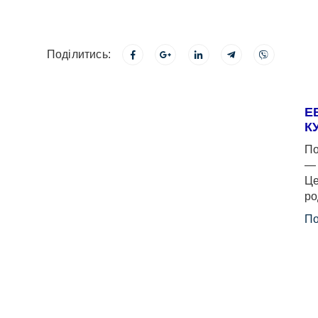
Поділитись:
Е
К
По
— 
Це
ро
По