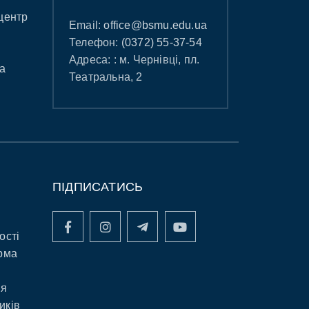
центр
Email:
office@bsmu.edu.ua
Телефон:
(0372) 55-37-54
Адреса: : м. Чернівці, пл.
а
Театральна, 2
ПІДПИСАТИСЬ
ості
рма
ня
иків