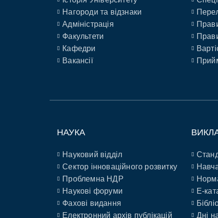
Нагороди та відзнаки
Перел
Адміністрація
Прави
Факультети
Прави
Кафедри
Варті
Вакансії
Прийм
НАУКА
ВИКЛ
Науковий відділ
Станд
Сектор інноваційного розвитку
Навча
Проблемна НДР
Норм
Наукові форуми
E-кат
Фахові видання
Біблі
Електронний архів публікацій
Дні н