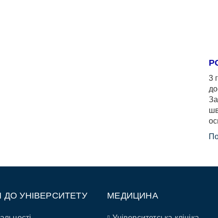
Р
3 
до
За
шв
ос
По
П ДО УНІВЕРСИТЕТУ
МЕДИЦИНА
альності
Університетська клініка