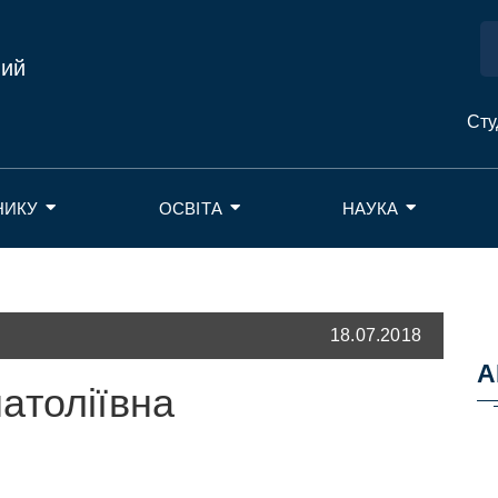
ний
Сту
НИКУ
ОСВІТА
НАУКА
18.07.2018
А
атоліївна