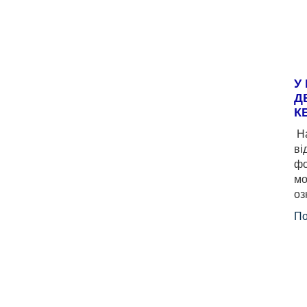
У
Д
К
На
ві
фо
мо
оз
По