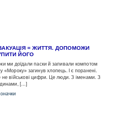
ВАКУАЦІЯ = ЖИТТЯ. ДОПОМОЖИ
УПИТИ ЙОГО
ки ми доїдали паски й запивали компотом
у «Мороку» загинув хлопець. І є поранені.
 не військові цифри. Це люди. З іменами. З
динами, […]
значки