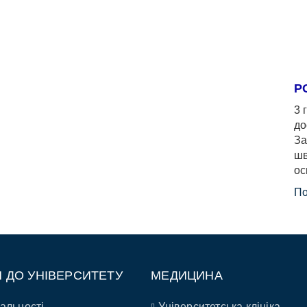
Р
3 
до
За
шв
ос
По
П ДО УНІВЕРСИТЕТУ
МЕДИЦИНА
альності
Університетська клініка