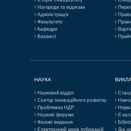
Нагороди та відзнаки
Перел
Адміністрація
Прави
Факультети
Прави
Кафедри
Варті
Вакансії
Прийм
НАУКА
ВИКЛ
Науковий відділ
Станд
Сектор інноваційного розвитку
Навча
Проблемна НДР
Норм
Наукові форуми
E-кат
Фахові видання
Біблі
Електронний архів публікацій
Дні н