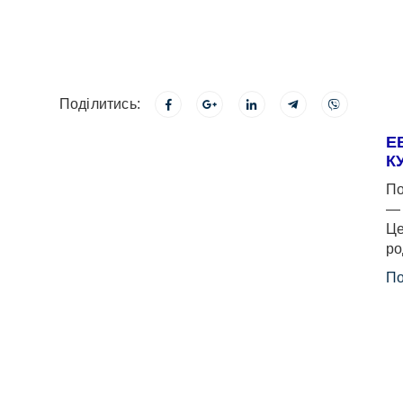
Поділитись:
Е
К
По
— 
Це
ро
По