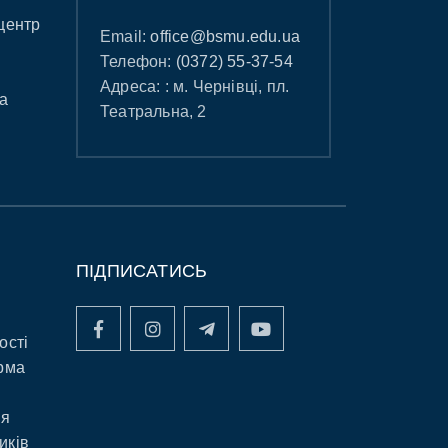
центр
Email:
office@bsmu.edu.ua
Телефон:
(0372) 55-37-54
Адреса: : м. Чернівці, пл.
а
Театральна, 2
ПІДПИСАТИСЬ
ості
рма
ня
иків