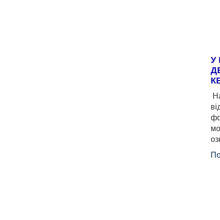
У
Д
К
На
ві
фо
мо
оз
По