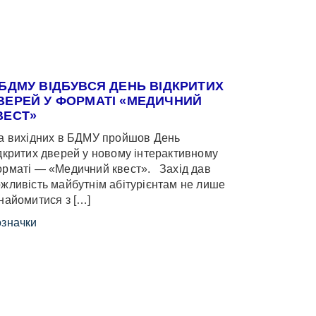
 БДМУ ВІДБУВСЯ ДЕНЬ ВІДКРИТИХ
ВЕРЕЙ У ФОРМАТІ «МЕДИЧНИЙ
ВЕСТ»
 вихідних в БДМУ пройшов День
дкритих дверей у новому інтерактивному
рматі — «Медичний квест». Захід дав
жливість майбутнім абітурієнтам не лише
найомитися з […]
значки