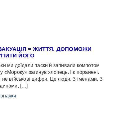
ВАКУАЦІЯ = ЖИТТЯ. ДОПОМОЖИ
УПИТИ ЙОГО
ки ми доїдали паски й запивали компотом
у «Мороку» загинув хлопець. І є поранені.
 не військові цифри. Це люди. З іменами. З
динами, […]
значки