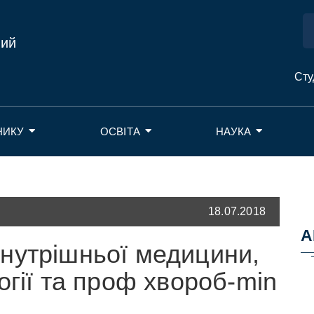
ний
Сту
НИКУ
ОСВІТА
НАУКА
18.07.2018
А
нутрішньої медицини,
огії та проф хвороб-min