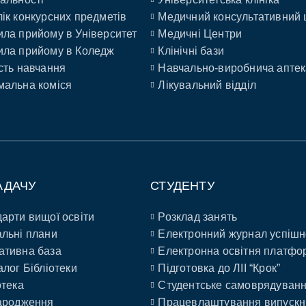
ік конкурсних предметів
Медичний консультативний 
ла прийому в Університет
Медичні Центри
ла прийому в Коледж
Клінічні бази
сть навчання
Навчально-виробнича аптек
альна коміся
Лікувальний відділ
АДАЧУ
СТУДЕНТУ
арти вищої освіти
Розклад занять
льні плани
Електронний журнал успішн
ативна база
Електронна освітня платфо
алог Бібліотеки
Підготовка до ЛІІ “Крок”
отека
Студентське самоврядуван
ародження
Працевлаштування випускн