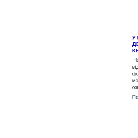
У
Д
К
На
ві
фо
мо
оз
По