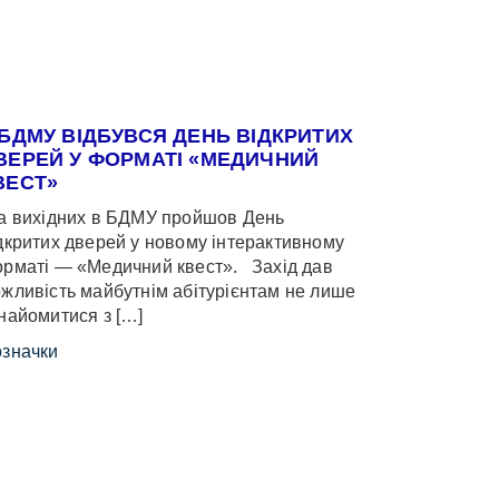
 БДМУ ВІДБУВСЯ ДЕНЬ ВІДКРИТИХ
ВЕРЕЙ У ФОРМАТІ «МЕДИЧНИЙ
ВЕСТ»
 вихідних в БДМУ пройшов День
дкритих дверей у новому інтерактивному
рматі — «Медичний квест». Захід дав
жливість майбутнім абітурієнтам не лише
найомитися з […]
значки