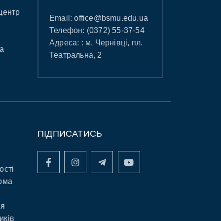
центр
Email:
office@bsmu.edu.ua
Телефон:
(0372) 55-37-54
Адреса: : м. Чернівці, пл.
а
Театральна, 2
ПІДПИСАТИСЬ
ості
рма
ня
иків