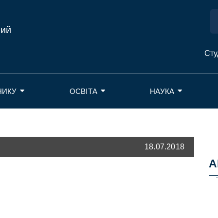
ний
Сту
НИКУ
ОСВІТА
НАУКА
18.07.2018
А