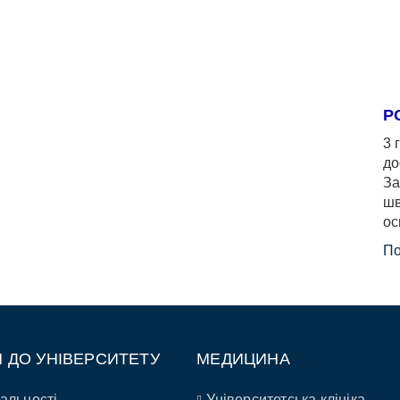
Р
3 
до
За
шв
ос
По
П ДО УНІВЕРСИТЕТУ
МЕДИЦИНА
альності
Університетська клініка