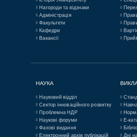
Нагороди та відзнаки
Перел
Адміністрація
Прави
Факультети
Прави
Кафедри
Варті
Вакансії
Прийм
НАУКА
ВИКЛ
Науковий відділ
Станд
Сектор інноваційного розвитку
Навча
Проблемна НДР
Норм
Наукові форуми
E-кат
Фахові видання
Біблі
Електронний архів публікацій
Дні н