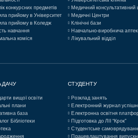
ік конкурсних предметів
Медичний консультативний 
ла прийому в Університет
Медичні Центри
ла прийому в Коледж
Клінічні бази
сть навчання
Навчально-виробнича аптек
альна коміся
Лікувальний відділ
АДАЧУ
СТУДЕНТУ
арти вищої освіти
Розклад занять
льні плани
Електронний журнал успішн
ативна база
Електронна освітня платфо
алог Бібліотеки
Підготовка до ЛІІ “Крок”
отека
Студентське самоврядуван
ародження
Працевлаштування випускн