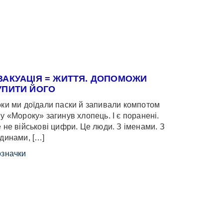
ВАКУАЦІЯ = ЖИТТЯ. ДОПОМОЖИ
УПИТИ ЙОГО
ки ми доїдали паски й запивали компотом
у «Мороку» загинув хлопець. І є поранені.
 не військові цифри. Це люди. З іменами. З
динами, […]
значки