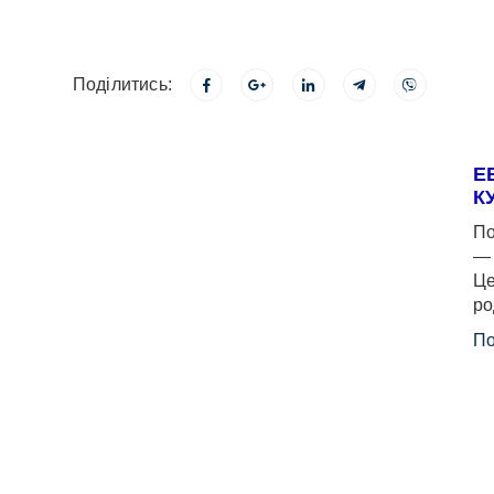
Поділитись:
Е
К
По
— 
Це
ро
По