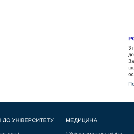
Р
3 
до
За
шв
ос
По
П ДО УНІВЕРСИТЕТУ
МЕДИЦИНА
альності
Університетська клініка