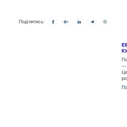
Поділитись:
Е
К
По
— 
Це
ро
По