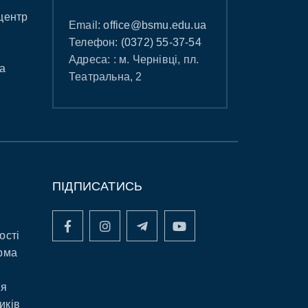
центр
Email:
office@bsmu.edu.ua
Телефон:
(0372) 55-37-54
Адреса: : м. Чернівці, пл.
а
Театральна, 2
ПІДПИСАТИСЬ
ості
рма
ня
иків