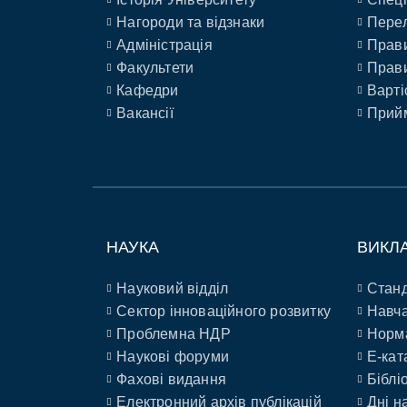
Нагороди та відзнаки
Перел
Адміністрація
Прави
Факультети
Прави
Кафедри
Варті
Вакансії
Прийм
НАУКА
ВИКЛ
Науковий відділ
Станд
Сектор інноваційного розвитку
Навча
Проблемна НДР
Норм
Наукові форуми
E-кат
Фахові видання
Біблі
Електронний архів публікацій
Дні н