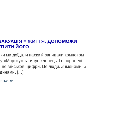
ВАКУАЦІЯ = ЖИТТЯ. ДОПОМОЖИ
УПИТИ ЙОГО
ки ми доїдали паски й запивали компотом
у «Мороку» загинув хлопець. І є поранені.
 не військові цифри. Це люди. З іменами. З
динами, […]
значки