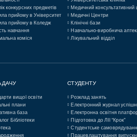
ік конкурсних предметів
Медичний консультативний 
ла прийому в Університет
Медичні Центри
ла прийому в Коледж
Клінічні бази
сть навчання
Навчально-виробнича аптек
альна коміся
Лікувальний відділ
АДАЧУ
СТУДЕНТУ
арти вищої освіти
Розклад занять
льні плани
Електронний журнал успішн
ативна база
Електронна освітня платфо
алог Бібліотеки
Підготовка до ЛІІ “Крок”
отека
Студентське самоврядуван
ародження
Працевлаштування випускн