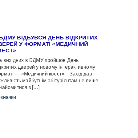
 БДМУ ВІДБУВСЯ ДЕНЬ ВІДКРИТИХ
ВЕРЕЙ У ФОРМАТІ «МЕДИЧНИЙ
ВЕСТ»
 вихідних в БДМУ пройшов День
дкритих дверей у новому інтерактивному
рматі — «Медичний квест». Захід дав
жливість майбутнім абітурієнтам не лише
найомитися з […]
значки