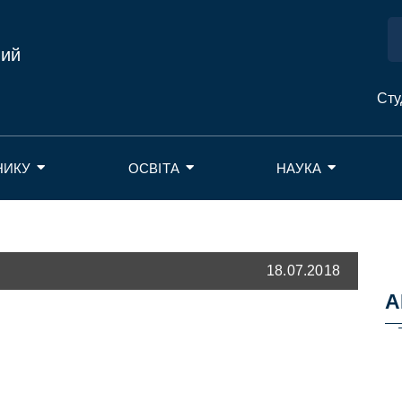
ний
Сту
НИКУ
ОСВІТА
НАУКА
18.07.2018
А