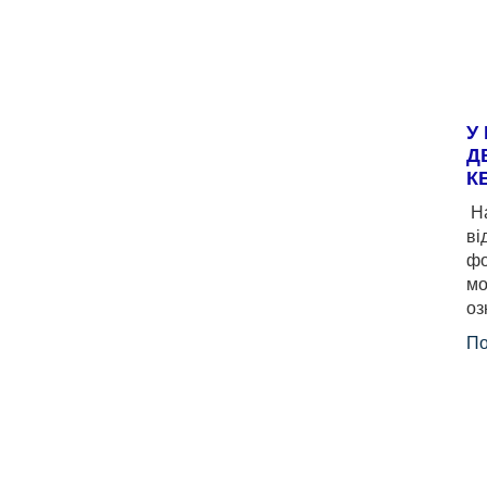
У
Д
К
На
ві
фо
мо
оз
По