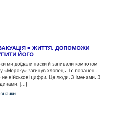
ВАКУАЦІЯ = ЖИТТЯ. ДОПОМОЖИ
УПИТИ ЙОГО
ки ми доїдали паски й запивали компотом
у «Мороку» загинув хлопець. І є поранені.
 не військові цифри. Це люди. З іменами. З
динами, […]
значки