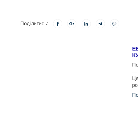
Поділитись:
Е
К
По
— 
Це
ро
По