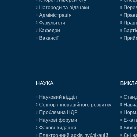
Нагороди та відзнаки
Перел
Адміністрація
Прави
Факультети
Прави
Кафедри
Варті
Вакансії
Прийм
НАУКА
ВИКЛ
Науковий відділ
Станд
Сектор інноваційного розвитку
Навча
Проблемна НДР
Норм
Наукові форуми
E-кат
Фахові видання
Біблі
Електронний архів публікацій
Дні н