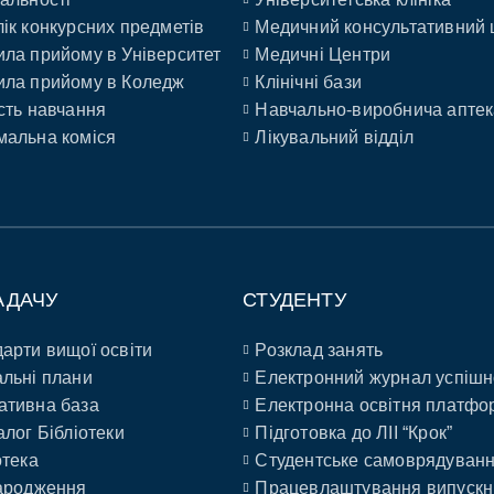
ік конкурсних предметів
Медичний консультативний 
ла прийому в Університет
Медичні Центри
ла прийому в Коледж
Клінічні бази
сть навчання
Навчально-виробнича аптек
альна коміся
Лікувальний відділ
АДАЧУ
СТУДЕНТУ
арти вищої освіти
Розклад занять
льні плани
Електронний журнал успішн
ативна база
Електронна освітня платфо
алог Бібліотеки
Підготовка до ЛІІ “Крок”
отека
Студентське самоврядуван
ародження
Працевлаштування випускн