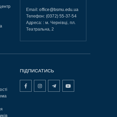
центр
Email:
office@bsmu.edu.ua
Телефон:
(0372) 55-37-54
Адреса: : м. Чернівці, пл.
а
Театральна, 2
ПІДПИСАТИСЬ
ості
рма
ня
иків