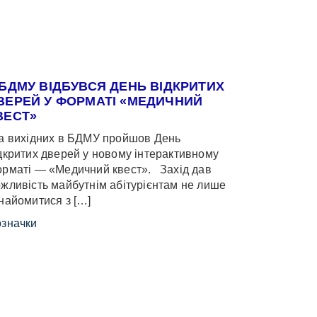
 БДМУ ВІДБУВСЯ ДЕНЬ ВІДКРИТИХ
ВЕРЕЙ У ФОРМАТІ «МЕДИЧНИЙ
ВЕСТ»
 вихідних в БДМУ пройшов День
дкритих дверей у новому інтерактивному
рматі — «Медичний квест». Захід дав
жливість майбутнім абітурієнтам не лише
найомитися з […]
значки