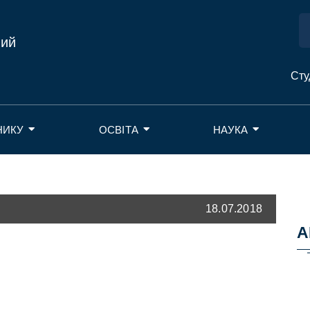
ний
Сту
НИКУ
ОСВІТА
НАУКА
18.07.2018
А