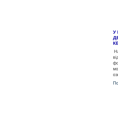
У
Д
К
На
ві
фо
мо
оз
По