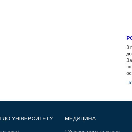
Р
3 
до
За
шв
ос
По
П ДО УНІВЕРСИТЕТУ
МЕДИЦИНА
альності
Університетська клініка