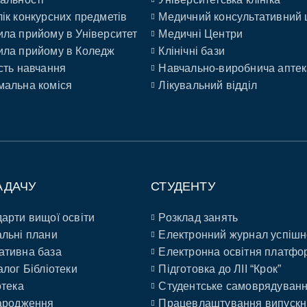
ік конкурсних предметів
Медичний консультативний 
ла прийому в Університет
Медичні Центри
ла прийому в Коледж
Клінічні бази
сть навчання
Навчально-виробнича аптек
альна коміся
Лікувальний відділ
АДАЧУ
СТУДЕНТУ
арти вищої освіти
Розклад занять
льні плани
Електронний журнал успішн
ативна база
Електронна освітня платфо
алог Бібліотеки
Підготовка до ЛІІ “Крок”
отека
Студентське самоврядуван
ародження
Працевлаштування випускн