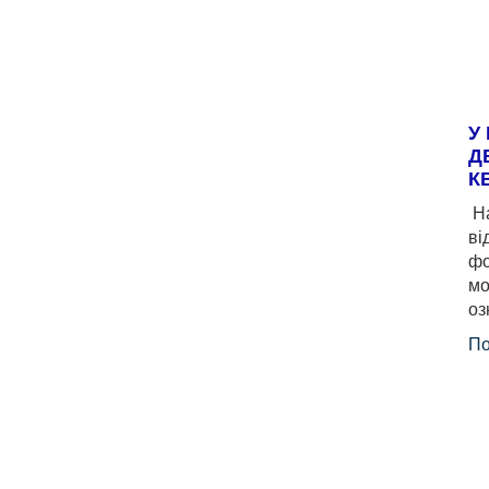
У
Д
К
На
ві
фо
мо
оз
По