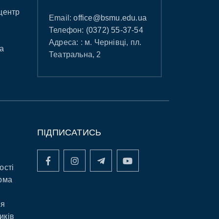
центр
Email:
office@bsmu.edu.ua
Телефон:
(0372) 55-37-54
Адреса: : м. Чернівці, пл.
а
Театральна, 2
ПІДПИСАТИСЬ
ості
рма
ня
иків