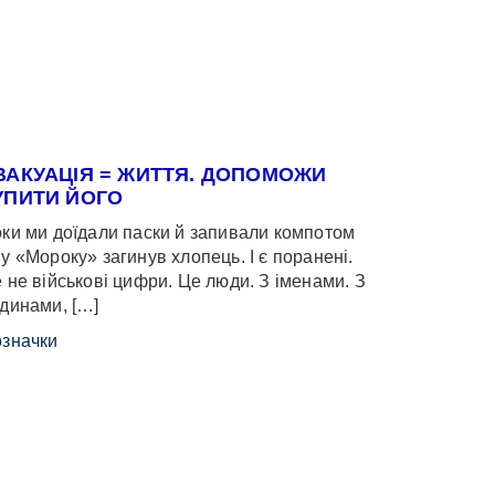
ВАКУАЦІЯ = ЖИТТЯ. ДОПОМОЖИ
УПИТИ ЙОГО
ки ми доїдали паски й запивали компотом
у «Мороку» загинув хлопець. І є поранені.
 не військові цифри. Це люди. З іменами. З
динами, […]
значки