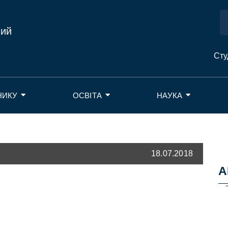
ний
Сту
НИКУ
ОСВІТА
НАУКА
18.07.2018
А