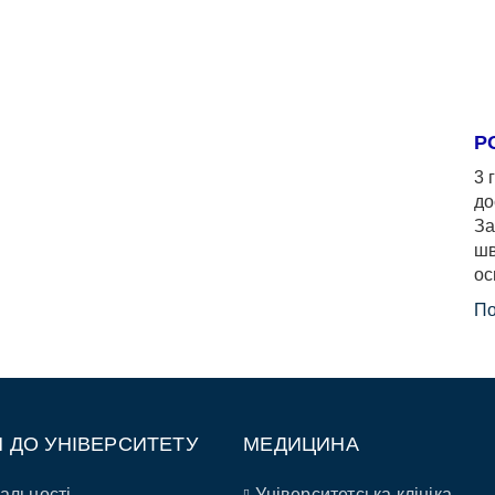
Р
3 
до
За
шв
ос
По
П ДО УНІВЕРСИТЕТУ
МЕДИЦИНА
альності
Університетська клініка