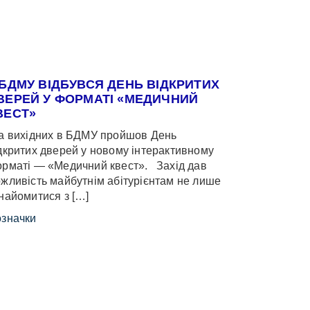
 БДМУ ВІДБУВСЯ ДЕНЬ ВІДКРИТИХ
ВЕРЕЙ У ФОРМАТІ «МЕДИЧНИЙ
ВЕСТ»
 вихідних в БДМУ пройшов День
дкритих дверей у новому інтерактивному
рматі — «Медичний квест». Захід дав
жливість майбутнім абітурієнтам не лише
найомитися з […]
значки