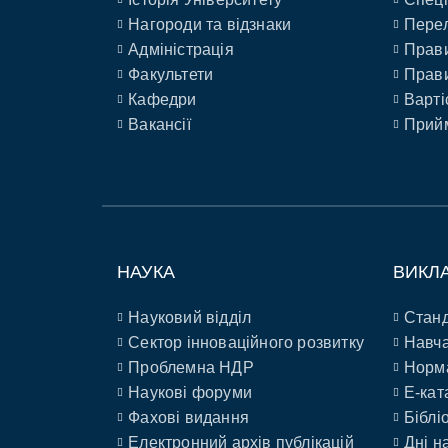
Нагороди та відзнаки
Перел
Адміністрація
Прави
Факультети
Прави
Кафедри
Варті
Вакансії
Прийм
НАУКА
ВИКЛ
Науковий відділ
Станд
Сектор інноваційного розвитку
Навча
Проблемна НДР
Норм
Наукові форуми
E-кат
Фахові видання
Біблі
Електронний архів публікацій
Дні н