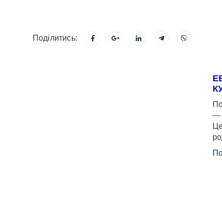
Поділитись:
Е
К
По
— 
Це
ро
По