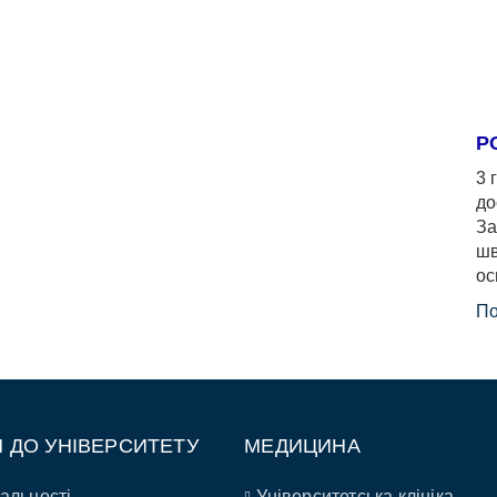
Р
3 
до
За
шв
ос
По
П ДО УНІВЕРСИТЕТУ
МЕДИЦИНА
альності
Університетська клініка