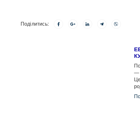
Поділитись:
Е
К
По
— 
Це
ро
По