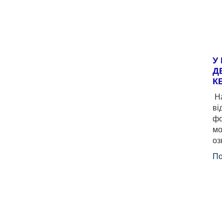
У
Д
К
На
ві
фо
мо
оз
По