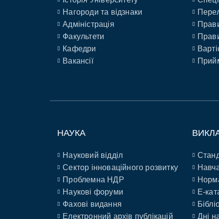
Нагороди та відзнаки
Перел
Адміністрація
Прави
Факультети
Прави
Кафедри
Варті
Вакансії
Прийм
НАУКА
ВИКЛ
Науковий відділ
Станд
Сектор інноваційного розвитку
Навча
Проблемна НДР
Норм
Наукові форуми
E-кат
Фахові видання
Біблі
Електронний архів публікацій
Дні н