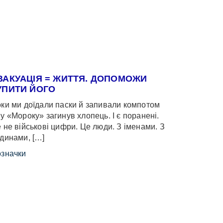
ВАКУАЦІЯ = ЖИТТЯ. ДОПОМОЖИ
УПИТИ ЙОГО
ки ми доїдали паски й запивали компотом
у «Мороку» загинув хлопець. І є поранені.
 не військові цифри. Це люди. З іменами. З
динами, […]
значки