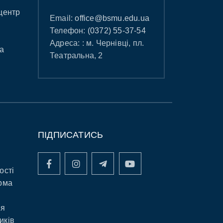
центр
Email:
office@bsmu.edu.ua
Телефон:
(0372) 55-37-54
Адреса: : м. Чернівці, пл.
а
Театральна, 2
ПІДПИСАТИСЬ
ості
рма
ня
иків