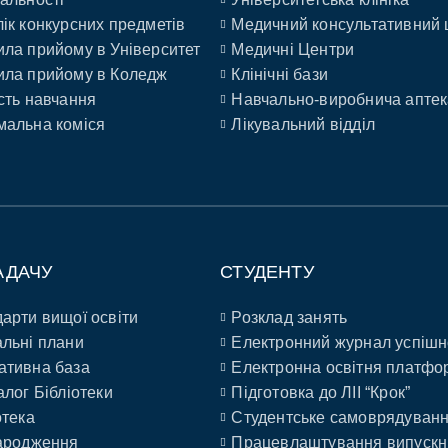
ік конкурсних предметів
Медичний консультативний 
ла прийому в Університет
Медичні Центри
ла прийому в Коледж
Клінічні бази
сть навчання
Навчально-виробнича аптек
альна коміся
Лікувальний відділ
АДАЧУ
СТУДЕНТУ
арти вищої освіти
Розклад занять
льні плани
Електронний журнал успішн
ативна база
Електронна освітня платфо
алог Бібліотеки
Підготовка до ЛІІ “Крок”
отека
Студентське самоврядуван
ародження
Працевлаштування випускн