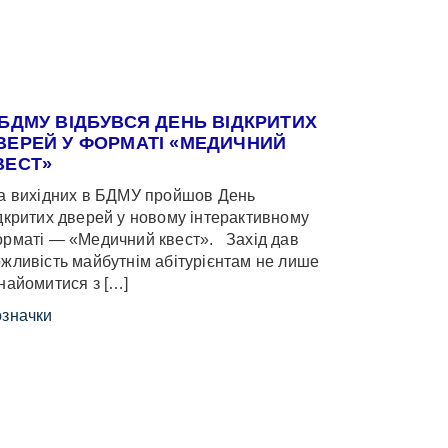
 БДМУ ВІДБУВСЯ ДЕНЬ ВІДКРИТИХ
ВЕРЕЙ У ФОРМАТІ «МЕДИЧНИЙ
ВЕСТ»
 вихідних в БДМУ пройшов День
дкритих дверей у новому інтерактивному
рматі — «Медичний квест». Захід дав
жливість майбутнім абітурієнтам не лише
найомитися з […]
значки