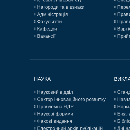
Нагороди та відзнаки
Перел
Адміністрація
Прави
Факультети
Прави
Кафедри
Варті
Вакансії
Прийм
НАУКА
ВИКЛ
Науковий відділ
Станд
Сектор інноваційного розвитку
Навча
Проблемна НДР
Норм
Наукові форуми
E-кат
Фахові видання
Біблі
Електронний архів публікацій
Дні н