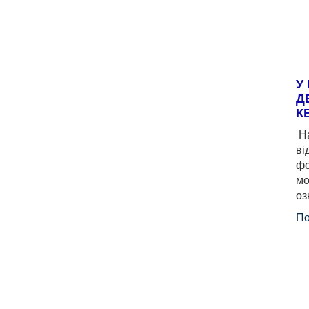
У
Д
К
На
ві
фо
мо
оз
По