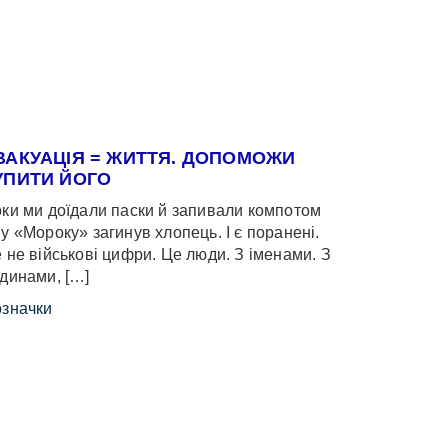
ВАКУАЦІЯ = ЖИТТЯ. ДОПОМОЖИ
УПИТИ ЙОГО
ки ми доїдали паски й запивали компотом
у «Мороку» загинув хлопець. І є поранені.
 не військові цифри. Це люди. З іменами. З
динами, […]
значки