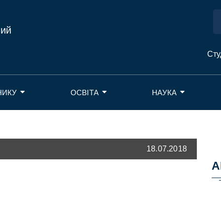
ний
Сту
НИКУ
ОСВІТА
НАУКА
18.07.2018
А