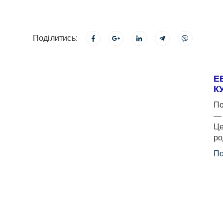
Поділитись:
Е
К
По
— 
Це
ро
По