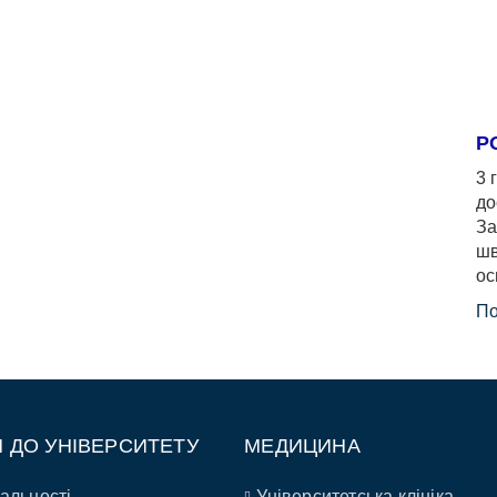
Р
3 
до
За
шв
ос
По
П ДО УНІВЕРСИТЕТУ
МЕДИЦИНА
альності
Університетська клініка