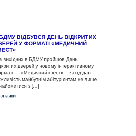
 БДМУ ВІДБУВСЯ ДЕНЬ ВІДКРИТИХ
ВЕРЕЙ У ФОРМАТІ «МЕДИЧНИЙ
ВЕСТ»
 вихідних в БДМУ пройшов День
дкритих дверей у новому інтерактивному
рматі — «Медичний квест». Захід дав
жливість майбутнім абітурієнтам не лише
найомитися з […]
значки