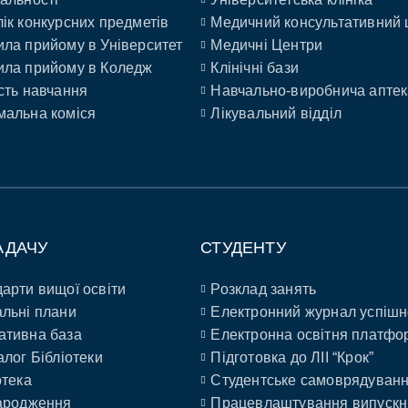
ік конкурсних предметів
Медичний консультативний 
ла прийому в Університет
Медичні Центри
ла прийому в Коледж
Клінічні бази
сть навчання
Навчально-виробнича аптек
альна коміся
Лікувальний відділ
АДАЧУ
СТУДЕНТУ
арти вищої освіти
Розклад занять
льні плани
Електронний журнал успішн
ативна база
Електронна освітня платфо
алог Бібліотеки
Підготовка до ЛІІ “Крок”
отека
Студентське самоврядуван
ародження
Працевлаштування випускн