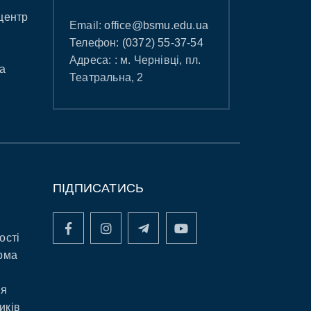
центр
Email:
office@bsmu.edu.ua
Телефон:
(0372) 55-37-54
Адреса: : м. Чернівці, пл.
а
Театральна, 2
ПІДПИСАТИСЬ
ості
рма
ня
иків