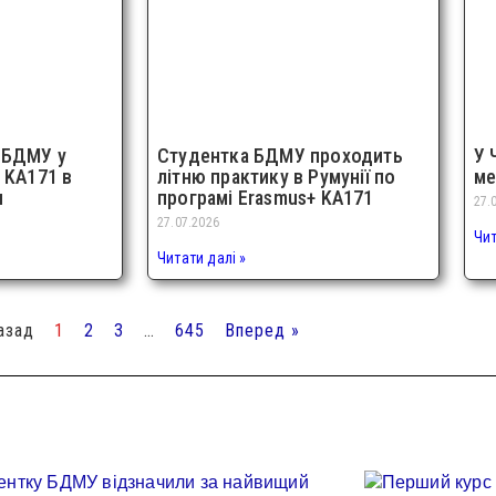
 БДМУ у
Студентка БДМУ проходить
У 
 KA171 в
літню практику в Румунії по
ме
я
програмі Erasmus+ KA171
27.
27.07.2026
Чит
Читати далі »
азад
1
2
3
…
645
Вперед »