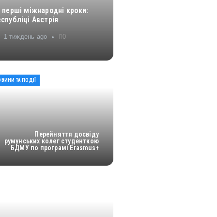
 перші міжнародні кроки:
спубліці Австрія
1 тиждень ago
0
ВИНИ ТА ПОДІЇ
Перейняття досвіду
румунських колег студенткою
БДМУ по програмі Erasmus+