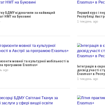
тку БДМУ відзначили за найвищий
Перший курс і пе
ат НМТ на Буковині
Республіці Австр
o
1 тиждень ago
ризонти мовної та культурної мобільності в
 за програмою Erasmus+
Інтеграція в євр
досвід участі ст
нь ago
Erasmus+ в Респу
1 тиждень ago