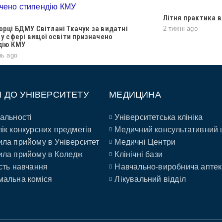
Літня практика в
рці БДМУ Світлані Ткачук за видатні
2 тижні ago
 у сфері вищої освіти призначено
дію КМУ
нь ago
П ДО УНІВЕРСИТЕТУ
МЕДИЦИНА
альності
Університетська клініка
ік конкурсних предметів
Медичний консультативний 
ла прийому в Університет
Медичні Центри
ла прийому в Коледж
Клінічні бази
сть навчання
Навчально-виробнича аптек
альна коміся
Лікувальний відділ