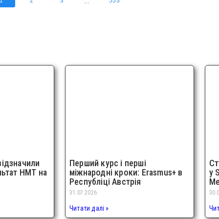
...
1
2
3
553
відзначили
Перший курс і перші
Ст
льтат НМТ на
міжнародні кроки: Erasmus+ в
у 
Республіці Австрія
Me
31.07.2026
30.
Читати далі »
Чит