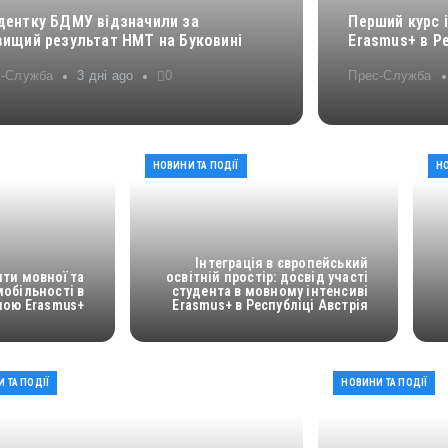
дентку БДМУ відзначили за
Перший курс і
вищий результат НМТ на Буковині
Erasmus+ в Ре
с-Служба
3 дні ago
0
Прес-Служба
НОВИНИ ТА ПОДІЇ
НО
Інтеграція в європейський
нти мовної та
освітній простір: досвід участі
мобільності в
студента в мовному інтенсиві
амою Erasmus+
Erasmus+ в Республіці Австрія
 ТА ПОДІЇ
НОВИНИ ТА ПОДІЇ