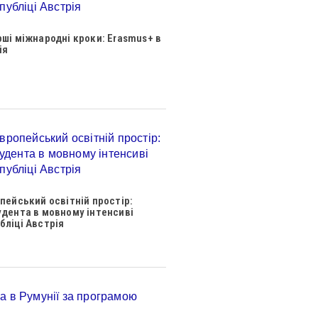
рші міжнародні кроки: Erasmus+ в
ія
опейський освітній простір:
удента в мовному інтенсиві
бліці Австрія