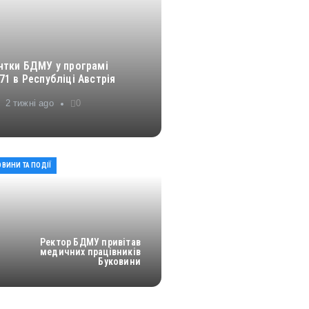
нтки БДМУ у програмі
1 в Республіці Австрія
2 тижні ago
0
ВИНИ ТА ПОДІЇ
Ректор БДМУ привітав
медичних працівників
Буковини