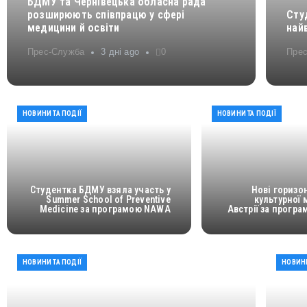
БДМУ та Чернівецька обласна рада
розширюють співпрацю у сфері
Сту
медицини й освіти
най
Прес-Служба
3 дні ago
0
Пре
НОВИНИ ТА ПОДІЇ
НОВИНИ ТА ПОДІЇ
Студентка БДМУ взяла участь у
Нові горизо
Summer School of Preventive
культурної 
Medicine за програмою NAWA
Австрії за прогр
НОВИНИ ТА ПОДІЇ
НОВИНИ