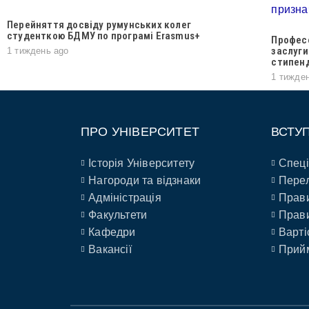
Перейняття досвіду румунських колег
студенткою БДМУ по програмі Erasmus+
Професо
заслуги
1 тиждень ago
стипен
1 тижде
ПРО УНІВЕРСИТЕТ
ВСТУ
Історія Університету
Спеці
Нагороди та відзнаки
Перел
Адміністрація
Прави
Факультети
Прави
Кафедри
Варті
Вакансії
Прийм