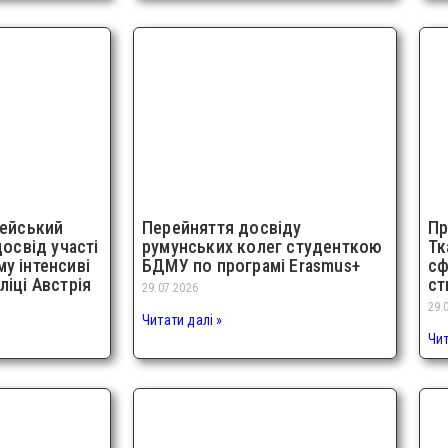
пейський
Перейняття досвіду
Пр
досвід участі
румунських колег студенткою
Тк
у інтенсиві
БДМУ по програмі Erasmus+
сф
ліці Австрія
ст
29.07.2026
29.
Читати далі »
Чит