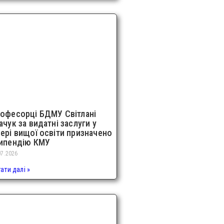
офесорці БДМУ Світлані
ачук за видатні заслуги у
ері вищої освіти призначено
ипендію КМУ
07.2026
ати далі »