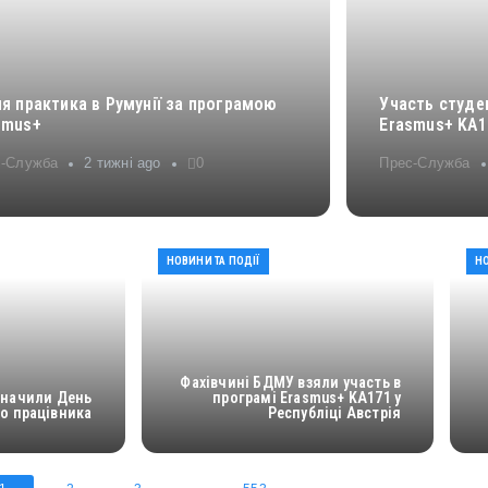
ня практика в Румунії за програмою
Участь студе
smus+
Erasmus+ KA17
с-Служба
2 тижні ago
0
Прес-Служба
НОВИНИ ТА ПОДІЇ
НО
Фахівчині БДМУ взяли участь в
значили День
програмі Erasmus+ KA171 у
о працівника
Республіці Австрія