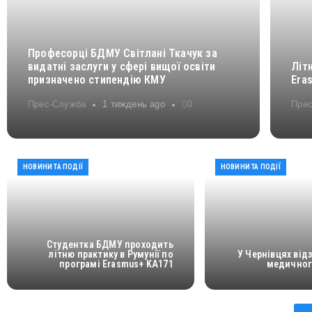
Професорці БДМУ Світлані Ткачук за
видатні заслуги у сфері вищої освіти
Літ
призначено стипендію КМУ
Era
Прес-Служба
1 тиждень ago
0
Пре
НОВИНИ ТА ПОДІЇ
НОВИНИ ТА ПОДІЇ
Студентка БДМУ проходить
літню практику в Румунії по
У Чернівцях від
програмі Erasmus+ KA171
медичног