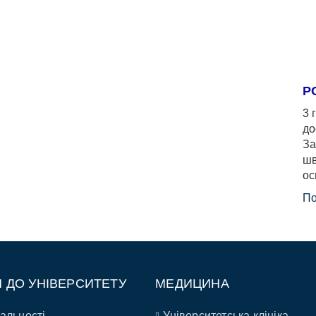
Р
3 
до
За
шв
ос
По
П ДО УНІВЕРСИТЕТУ
МЕДИЦИНА
альності
Університетська клініка