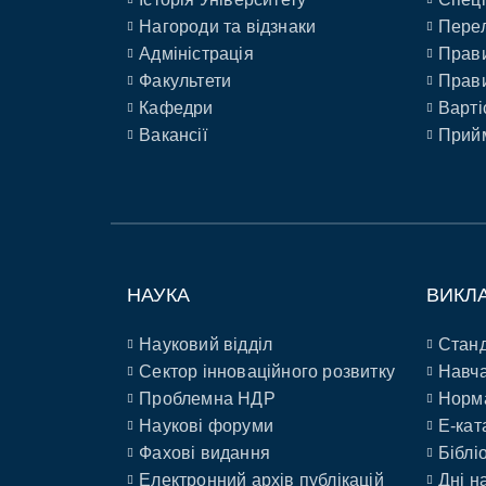
Нагороди та відзнаки
Перел
Адміністрація
Прави
Факультети
Прави
Кафедри
Варті
Вакансії
Прийм
НАУКА
ВИКЛ
Науковий відділ
Станд
Сектор інноваційного розвитку
Навча
Проблемна НДР
Норм
Наукові форуми
E-кат
Фахові видання
Біблі
Електронний архів публікацій
Дні н