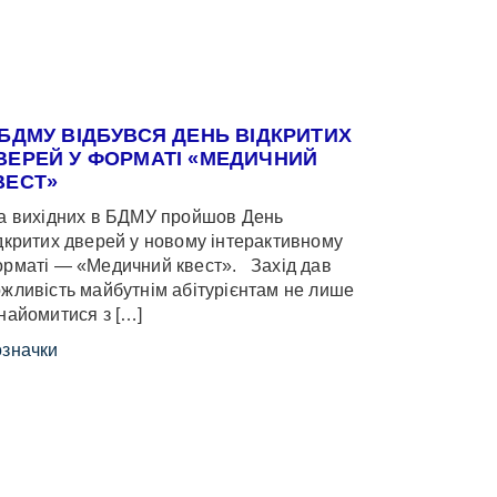
 БДМУ ВІДБУВСЯ ДЕНЬ ВІДКРИТИХ
ВЕРЕЙ У ФОРМАТІ «МЕДИЧНИЙ
ВЕСТ»
 вихідних в БДМУ пройшов День
дкритих дверей у новому інтерактивному
рматі — «Медичний квест». Захід дав
жливість майбутнім абітурієнтам не лише
найомитися з […]
значки