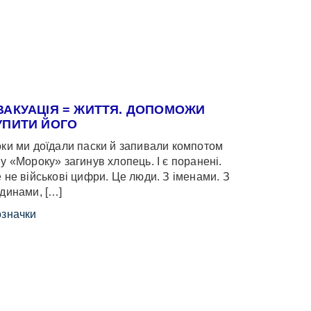
ВАКУАЦІЯ = ЖИТТЯ. ДОПОМОЖИ
УПИТИ ЙОГО
ки ми доїдали паски й запивали компотом
у «Мороку» загинув хлопець. І є поранені.
 не військові цифри. Це люди. З іменами. З
динами, […]
значки