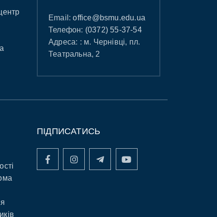
центр
Email:
office@bsmu.edu.ua
Телефон:
(0372) 55-37-54
Адреса: : м. Чернівці, пл.
а
Театральна, 2
ПІДПИСАТИСЬ
ості
рма
ня
иків