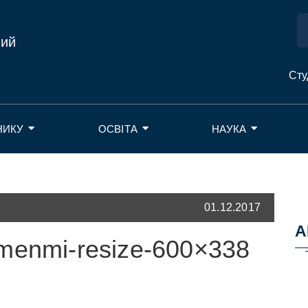
ний
Сту
НИКУ
ОСВІТА
НАУКА
01.12.2017
А
menmi-resize-600×338