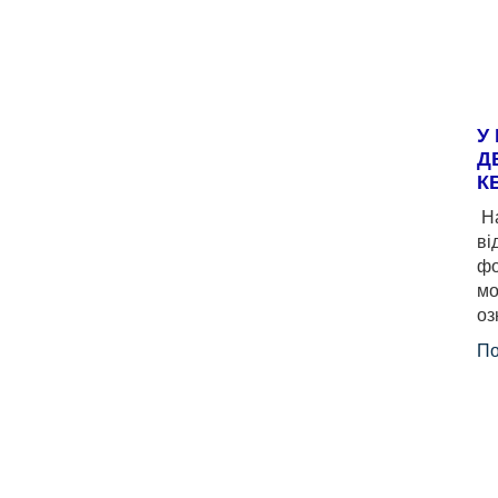
У
Д
К
На
ві
фо
мо
оз
По