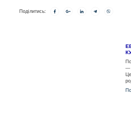
Поділитись:
Е
К
По
— 
Це
ро
По