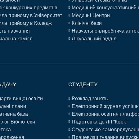
ік конкурсних предметів
Медичний консультативний 
ла прийому в Університет
Медичні Центри
ла прийому в Коледж
Клінічні бази
сть навчання
Навчально-виробнича аптек
альна коміся
Лікувальний відділ
АДАЧУ
СТУДЕНТУ
арти вищої освіти
Розклад занять
льні плани
Електронний журнал успішн
ативна база
Електронна освітня платфо
алог Бібліотеки
Підготовка до ЛІІ “Крок”
отека
Студентське самоврядуван
ародження
Працевлаштування випускн