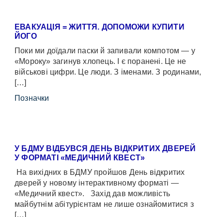
ЕВАКУАЦІЯ = ЖИТТЯ. ДОПОМОЖИ КУПИТИ
ЙОГО
Поки ми доїдали паски й запивали компотом — у
«Мороку» загинув хлопець. І є поранені. Це не
військові цифри. Це люди. З іменами. З родинами,
[…]
Позначки
У БДМУ ВІДБУВСЯ ДЕНЬ ВІДКРИТИХ ДВЕРЕЙ
У ФОРМАТІ «МЕДИЧНИЙ КВЕСТ»
На вихідних в БДМУ пройшов День відкритих
дверей у новому інтерактивному форматі —
«Медичний квест». Захід дав можливість
майбутнім абітурієнтам не лише ознайомитися з
[…]