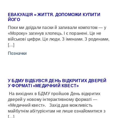
ЕВАКУАЦІЯ = ЖИТТЯ. ДОПОМОЖИ КУПИТИ
ЙОГО
Поки ми доїдали паски й запивали компотом — у
«Мороку» загинув хлопець. І є поранені. Це не
військові цифри. Це люди. З іменами. З родинами,
[…]
Позначки
У БДМУ ВІДБУВСЯ ДЕНЬ ВІДКРИТИХ ДВЕРЕЙ
У ФОРМАТІ «МЕДИЧНИЙ КВЕСТ»
На вихідних в БДМУ пройшов День відкритих
дверей у новому інтерактивному форматі —
«Медичний квест». Захід дав можливість
майбутнім абітурієнтам не лише ознайомитися з
[…]