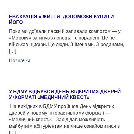
ЕВАКУАЦІЯ = ЖИТТЯ. ДОПОМОЖИ КУПИТИ
ЙОГО
Поки ми доїдали паски й запивали компотом — у
«Мороку» загинув хлопець. І є поранені. Це не
військові цифри. Це люди. З іменами. З родинами,
[…]
Позначки
У БДМУ ВІДБУВСЯ ДЕНЬ ВІДКРИТИХ ДВЕРЕЙ
У ФОРМАТІ «МЕДИЧНИЙ КВЕСТ»
На вихідних в БДМУ пройшов День відкритих
дверей у новому інтерактивному форматі —
«Медичний квест». Захід дав можливість
майбутнім абітурієнтам не лише ознайомитися з
[…]