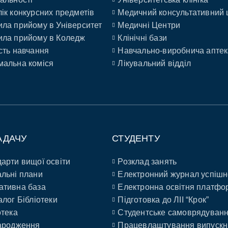
ік конкурсних предметів
Медичний консультативний 
ла прийому в Університет
Медичні Центри
ла прийому в Коледж
Клінічні бази
сть навчання
Навчально-виробнича аптек
альна коміся
Лікувальний відділ
АДАЧУ
СТУДЕНТУ
арти вищої освіти
Розклад занять
льні плани
Електронний журнал успішн
ативна база
Електронна освітня платфо
алог Бібліотеки
Підготовка до ЛІІ “Крок”
отека
Студентське самоврядуван
ародження
Працевлаштування випускн