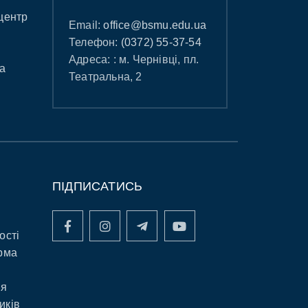
центр
Email:
office@bsmu.edu.ua
Телефон:
(0372) 55-37-54
Адреса: : м. Чернівці, пл.
а
Театральна, 2
ПІДПИСАТИСЬ
ості
рма
ня
иків