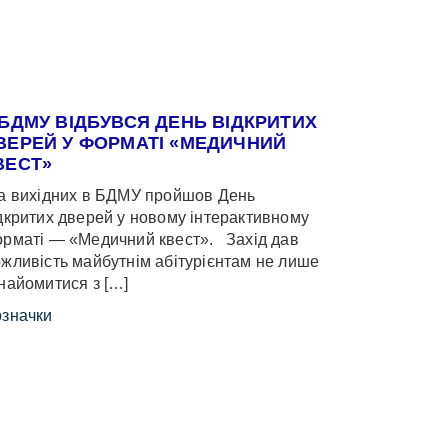
 БДМУ ВІДБУВСЯ ДЕНЬ ВІДКРИТИХ
ВЕРЕЙ У ФОРМАТІ «МЕДИЧНИЙ
ВЕСТ»
 вихідних в БДМУ пройшов День
дкритих дверей у новому інтерактивному
рматі — «Медичний квест». Захід дав
жливість майбутнім абітурієнтам не лише
найомитися з […]
значки