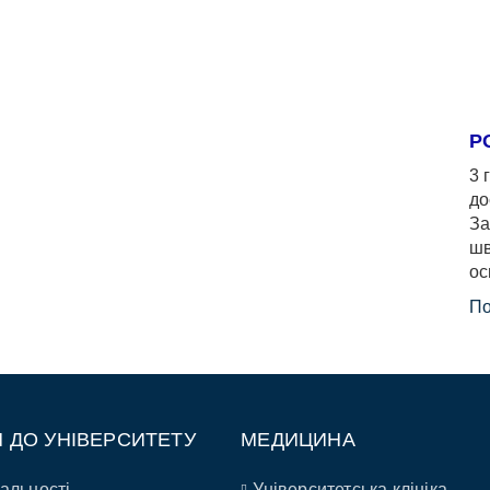
Р
3 
до
За
шв
ос
По
П ДО УНІВЕРСИТЕТУ
МЕДИЦИНА
альності
Університетська клініка