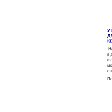
У
Д
К
На
ві
фо
мо
оз
По