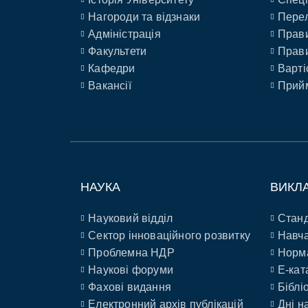
Нагороди та відзнаки
Перел
Адміністрація
Прави
Факультети
Прави
Кафедри
Варті
Вакансії
Прийм
НАУКА
ВИКЛ
Науковий відділ
Станд
Сектор інноваційного розвитку
Навча
Проблемна НДР
Норм
Наукові форуми
E-кат
Фахові видання
Біблі
Електронний архів публікацій
Дні н