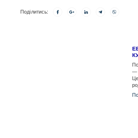
Поділитись:
Е
К
По
— 
Це
ро
По