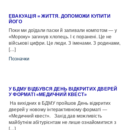
ЕВАКУАЦІЯ = ЖИТТЯ. ДОПОМОЖИ КУПИТИ
ЙОГО
Поки ми доїдали паски й запивали компотом — у
«Мороку» загинув хлопець. І є поранені. Це не
військові цифри. Це люди. З іменами. З родинами,
[…]
Позначки
У БДМУ ВІДБУВСЯ ДЕНЬ ВІДКРИТИХ ДВЕРЕЙ
У ФОРМАТІ «МЕДИЧНИЙ КВЕСТ»
На вихідних в БДМУ пройшов День відкритих
дверей у новому інтерактивному форматі —
«Медичний квест». Захід дав можливість
майбутнім абітурієнтам не лише ознайомитися з
[…]