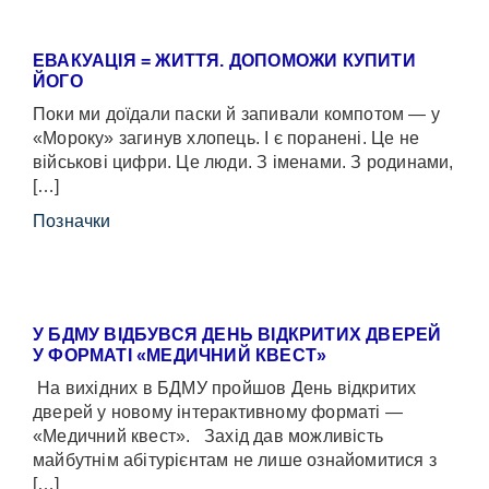
ЕВАКУАЦІЯ = ЖИТТЯ. ДОПОМОЖИ КУПИТИ
ЙОГО
Поки ми доїдали паски й запивали компотом — у
«Мороку» загинув хлопець. І є поранені. Це не
військові цифри. Це люди. З іменами. З родинами,
[…]
Позначки
У БДМУ ВІДБУВСЯ ДЕНЬ ВІДКРИТИХ ДВЕРЕЙ
У ФОРМАТІ «МЕДИЧНИЙ КВЕСТ»
На вихідних в БДМУ пройшов День відкритих
дверей у новому інтерактивному форматі —
«Медичний квест». Захід дав можливість
майбутнім абітурієнтам не лише ознайомитися з
[…]