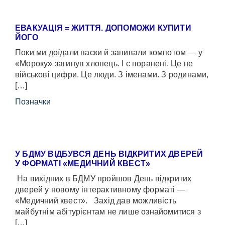
ЕВАКУАЦІЯ = ЖИТТЯ. ДОПОМОЖИ КУПИТИ
ЙОГО
Поки ми доїдали паски й запивали компотом — у
«Мороку» загинув хлопець. І є поранені. Це не
військові цифри. Це люди. З іменами. З родинами,
[…]
Позначки
У БДМУ ВІДБУВСЯ ДЕНЬ ВІДКРИТИХ ДВЕРЕЙ
У ФОРМАТІ «МЕДИЧНИЙ КВЕСТ»
На вихідних в БДМУ пройшов День відкритих
дверей у новому інтерактивному форматі —
«Медичний квест». Захід дав можливість
майбутнім абітурієнтам не лише ознайомитися з
[…]