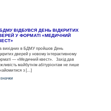
 БДМУ ВІДБУВСЯ ДЕНЬ ВІДКРИТИХ
ВЕРЕЙ У ФОРМАТІ «МЕДИЧНИЙ
ВЕСТ»
 вихідних в БДМУ пройшов День
дкритих дверей у новому інтерактивному
рматі — «Медичний квест». Захід дав
жливість майбутнім абітурієнтам не лише
найомитися з […]
значки