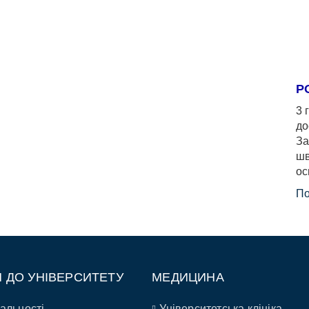
Р
3 
до
За
шв
ос
По
П ДО УНІВЕРСИТЕТУ
МЕДИЦИНА
альності
Університетська клініка