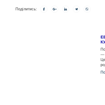
Поділитись:
Е
К
По
— 
Це
ро
По