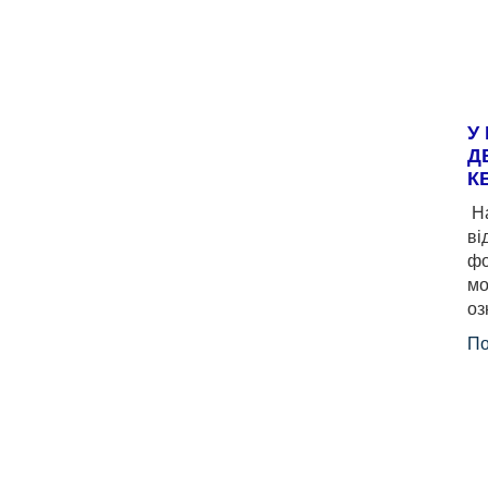
У
Д
К
На
ві
фо
мо
оз
По