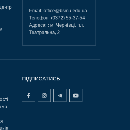
центр
Email:
office@bsmu.edu.ua
Телефон:
(0372) 55-37-54
Адреса: : м. Чернівці, пл.
а
Театральна, 2
ПІДПИСАТИСЬ
ості
рма
ня
иків