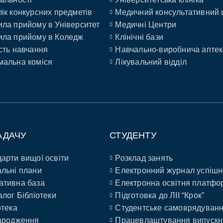
ік конкурсних предметів
Медичний консультативний 
ла прийому в Університет
Медичні Центри
ла прийому в Коледж
Клінічні бази
сть навчання
Навчально-виробнича аптек
альна коміся
Лікувальний відділ
АДАЧУ
СТУДЕНТУ
арти вищої освіти
Розклад занять
льні плани
Електронний журнал успішн
ативна база
Електронна освітня платфо
алог Бібліотеки
Підготовка до ЛІІ “Крок”
отека
Студентське самоврядуван
ародження
Працевлаштування випускн