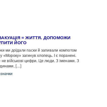
ВАКУАЦІЯ = ЖИТТЯ. ДОПОМОЖИ
УПИТИ ЙОГО
ки ми доїдали паски й запивали компотом
у «Мороку» загинув хлопець. І є поранені.
 не військові цифри. Це люди. З іменами. З
динами, […]
значки