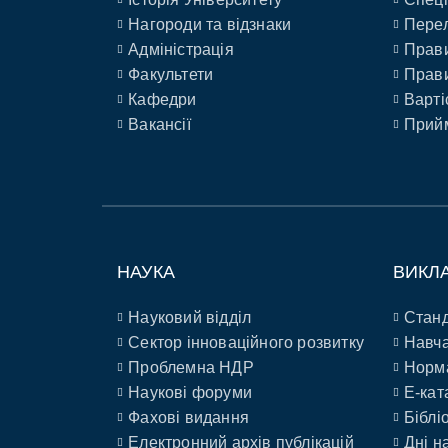
Нагороди та відзнаки
Перел
Адміністрація
Прави
Факультети
Прави
Кафедри
Варті
Вакансії
Прийм
НАУКА
ВИКЛ
Науковий відділ
Станд
Сектор інноваційного розвитку
Навча
Проблемна НДР
Норм
Наукові форуми
E-кат
Фахові видання
Біблі
Електронний архів публікацій
Дні н