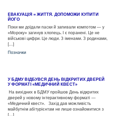
ЕВАКУАЦІЯ = ЖИТТЯ. ДОПОМОЖИ КУПИТИ
ЙОГО
Поки ми доїдали паски й запивали компотом — у
«Мороку» загинув хлопець. І є поранені. Це не
військові цифри. Це люди. З іменами. З родинами,
[…]
Позначки
У БДМУ ВІДБУВСЯ ДЕНЬ ВІДКРИТИХ ДВЕРЕЙ
У ФОРМАТІ «МЕДИЧНИЙ КВЕСТ»
На вихідних в БДМУ пройшов День відкритих
дверей у новому інтерактивному форматі —
«Медичний квест». Захід дав можливість
майбутнім абітурієнтам не лише ознайомитися з
[…]