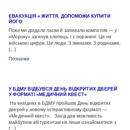
ЕВАКУАЦІЯ = ЖИТТЯ. ДОПОМОЖИ КУПИТИ
ЙОГО
Поки ми доїдали паски й запивали компотом — у
«Мороку» загинув хлопець. І є поранені. Це не
військові цифри. Це люди. З іменами. З родинами,
[…]
Позначки
У БДМУ ВІДБУВСЯ ДЕНЬ ВІДКРИТИХ ДВЕРЕЙ
У ФОРМАТІ «МЕДИЧНИЙ КВЕСТ»
На вихідних в БДМУ пройшов День відкритих
дверей у новому інтерактивному форматі —
«Медичний квест». Захід дав можливість
майбутнім абітурієнтам не лише ознайомитися з
[…]