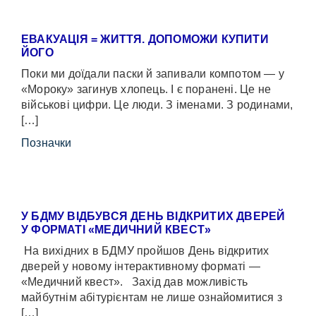
ЕВАКУАЦІЯ = ЖИТТЯ. ДОПОМОЖИ КУПИТИ
ЙОГО
Поки ми доїдали паски й запивали компотом — у
«Мороку» загинув хлопець. І є поранені. Це не
військові цифри. Це люди. З іменами. З родинами,
[…]
Позначки
У БДМУ ВІДБУВСЯ ДЕНЬ ВІДКРИТИХ ДВЕРЕЙ
У ФОРМАТІ «МЕДИЧНИЙ КВЕСТ»
На вихідних в БДМУ пройшов День відкритих
дверей у новому інтерактивному форматі —
«Медичний квест». Захід дав можливість
майбутнім абітурієнтам не лише ознайомитися з
[…]