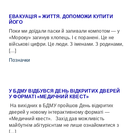
ЕВАКУАЦІЯ = ЖИТТЯ. ДОПОМОЖИ КУПИТИ
ЙОГО
Поки ми доїдали паски й запивали компотом — у
«Мороку» загинув хлопець. І є поранені. Це не
військові цифри. Це люди. З іменами. З родинами,
[…]
Позначки
У БДМУ ВІДБУВСЯ ДЕНЬ ВІДКРИТИХ ДВЕРЕЙ
У ФОРМАТІ «МЕДИЧНИЙ КВЕСТ»
На вихідних в БДМУ пройшов День відкритих
дверей у новому інтерактивному форматі —
«Медичний квест». Захід дав можливість
майбутнім абітурієнтам не лише ознайомитися з
[…]