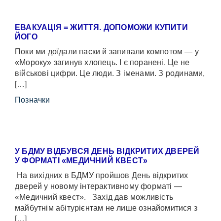
ЕВАКУАЦІЯ = ЖИТТЯ. ДОПОМОЖИ КУПИТИ
ЙОГО
Поки ми доїдали паски й запивали компотом — у
«Мороку» загинув хлопець. І є поранені. Це не
військові цифри. Це люди. З іменами. З родинами,
[…]
Позначки
У БДМУ ВІДБУВСЯ ДЕНЬ ВІДКРИТИХ ДВЕРЕЙ
У ФОРМАТІ «МЕДИЧНИЙ КВЕСТ»
На вихідних в БДМУ пройшов День відкритих
дверей у новому інтерактивному форматі —
«Медичний квест». Захід дав можливість
майбутнім абітурієнтам не лише ознайомитися з
[…]