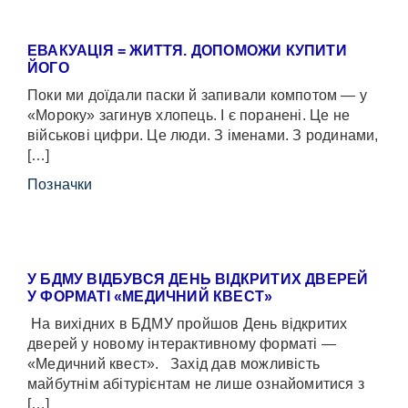
ЕВАКУАЦІЯ = ЖИТТЯ. ДОПОМОЖИ КУПИТИ
ЙОГО
Поки ми доїдали паски й запивали компотом — у
«Мороку» загинув хлопець. І є поранені. Це не
військові цифри. Це люди. З іменами. З родинами,
[…]
Позначки
У БДМУ ВІДБУВСЯ ДЕНЬ ВІДКРИТИХ ДВЕРЕЙ
У ФОРМАТІ «МЕДИЧНИЙ КВЕСТ»
На вихідних в БДМУ пройшов День відкритих
дверей у новому інтерактивному форматі —
«Медичний квест». Захід дав можливість
майбутнім абітурієнтам не лише ознайомитися з
[…]