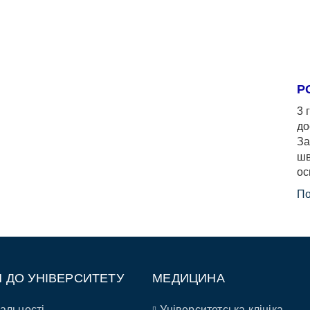
Р
3 
до
За
шв
ос
По
П ДО УНІВЕРСИТЕТУ
МЕДИЦИНА
альності
Університетська клініка