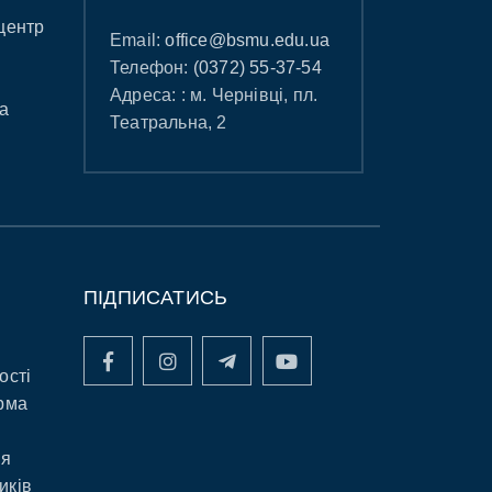
центр
Email:
office@bsmu.edu.ua
Телефон:
(0372) 55-37-54
Адреса: : м. Чернівці, пл.
а
Театральна, 2
ПІДПИСАТИСЬ
ості
рма
ня
иків