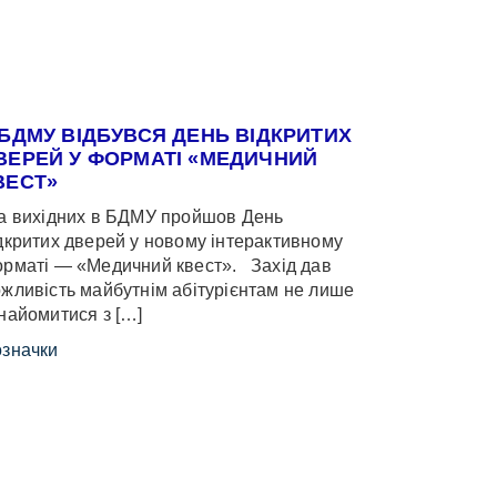
 БДМУ ВІДБУВСЯ ДЕНЬ ВІДКРИТИХ
ВЕРЕЙ У ФОРМАТІ «МЕДИЧНИЙ
ВЕСТ»
 вихідних в БДМУ пройшов День
дкритих дверей у новому інтерактивному
рматі — «Медичний квест». Захід дав
жливість майбутнім абітурієнтам не лише
найомитися з […]
значки