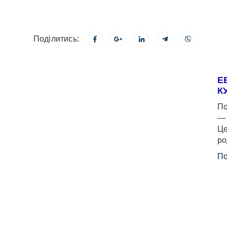
Поділитись:
Е
К
По
— 
Це
ро
По