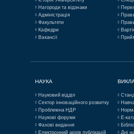
Нагороди та відзнаки
Перел
Адміністрація
Прави
Факультети
Прави
Кафедри
Варті
Вакансії
Прийм
НАУКА
ВИКЛ
Науковий відділ
Станд
Сектор інноваційного розвитку
Навча
Проблемна НДР
Норм
Наукові форуми
E-кат
Фахові видання
Біблі
Електронний архів публікацій
Дні н