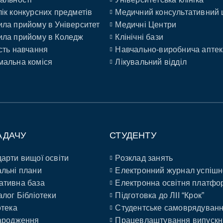
ік конкурсних предметів
Медичний консультативний 
ла прийому в Університет
Медичні Центри
ла прийому в Коледж
Клінічні бази
сть навчання
Навчально-виробнича аптек
альна коміся
Лікувальний відділ
АДАЧУ
СТУДЕНТУ
арти вищої освіти
Розклад занять
льні плани
Електронний журнал успішн
ативна база
Електронна освітня платфо
алог Бібліотеки
Підготовка до ЛІІ “Крок”
отека
Студентське самоврядуван
ародження
Працевлаштування випускн