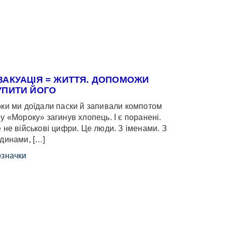
ВАКУАЦІЯ = ЖИТТЯ. ДОПОМОЖИ
УПИТИ ЙОГО
ки ми доїдали паски й запивали компотом
у «Мороку» загинув хлопець. І є поранені.
 не військові цифри. Це люди. З іменами. З
динами, […]
значки