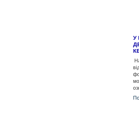
У
Д
К
На
ві
фо
мо
оз
По